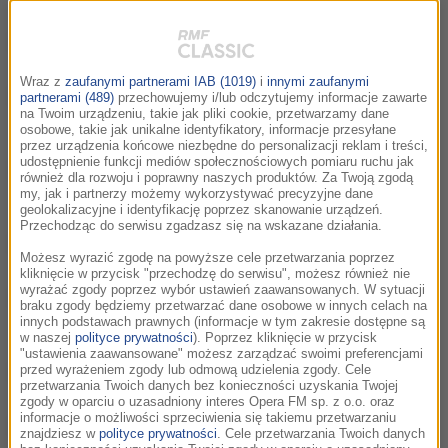
Londyńczycy Craiga Taylora
00:19:23
Wraz z
zaufanymi partnerami IAB (1019)
i
innymi zaufanymi
Cezary Łazarewicz - Na Szewskiej. Sprawa
00:17:02
partnerami (489)
przechowujemy i/lub odczytujemy informacje zawarte
Stanisława Pyjasa
na Twoim urządzeniu, takie jak pliki cookie, przetwarzamy dane
osobowe, takie jak unikalne identyfikatory, informacje przesyłane
przez urządzenia końcowe niezbędne do personalizacji reklam i treści,
udostępnienie funkcji mediów społecznościowych pomiaru ruchu jak
Ekspresja. Lwowska rzeźba rokokowa-
00:29:05
również dla rozwoju i poprawny naszych produktów. Za Twoją zgodą
kuratorki A. Dworzak i J. Pałka
my, jak i partnerzy możemy wykorzystywać precyzyjne dane
geolokalizacyjne i identyfikację poprzez skanowanie urządzeń.
Przechodząc do serwisu zgadzasz się na wskazane działania.
Samotnia Anny Kańtoch
00:19:41
Możesz wyrazić zgodę na powyższe cele przetwarzania poprzez
kliknięcie w przycisk "przechodzę do serwisu", możesz również nie
wyrażać zgody poprzez wybór ustawień zaawansowanych. W sytuacji
Starszliwa zieleń B. Labatuta- rozmowa z
00:31:33
braku zgody będziemy przetwarzać dane osobowe w innych celach na
tłumaczem Tomaszem Pindlem
innych podstawach prawnych (informacje w tym zakresie dostępne są
w naszej
polityce prywatności
). Poprzez kliknięcie w przycisk
"ustawienia zaawansowane" możesz zarządzać swoimi preferencjami
Mam przeczucie Łukasza Krukowskiego
00:27:25
przed wyrażeniem zgody lub odmową udzielenia zgody. Cele
przetwarzania Twoich danych bez konieczności uzyskania Twojej
zgody w oparciu o uzasadniony interes Opera FM sp. z o.o. oraz
informacje o możliwości sprzeciwienia się takiemu przetwarzaniu
Się żyje- biografia Kory autorstwa Katarzyny
00:45:08
znajdziesz w
polityce prywatności
. Cele przetwarzania Twoich danych
Kubisiowskiej