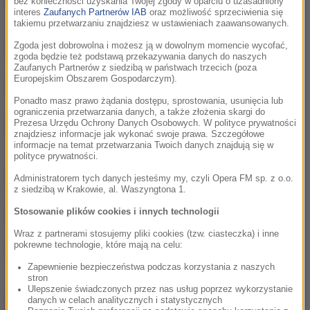
bez konieczności uzyskania Twojej zgody w oparciu o uzasadniony
Kubisiowskiej
interes
Zaufanych Partnerów IAB
oraz możliwość sprzeciwienia się
takiemu przetwarzaniu znajdziesz w ustawieniach zaawansowanych.
Zgoda jest dobrowolna i możesz ją w dowolnym momencie wycofać,
Wstręt Malwiny Pająk
00:32:42
zgoda będzie też podstawą przekazywania danych do naszych
Zaufanych Partnerów z siedzibą w państwach trzecich (poza
Europejskim Obszarem Gospodarczym).
18 zbrodni w miniaturze
00:13:38
Ponadto masz prawo żądania dostępu, sprostowania, usunięcia lub
ograniczenia przetwarzania danych, a także złożenia skargi do
Sarkofagi metalowe w grobach królewskich na
00:18:44
Prezesa Urzędu Ochrony Danych Osobowych. W polityce prywatności
znajdziesz informacje jak wykonać swoje prawa. Szczegółowe
Wawelu- Wawelski Salon Książki
informacje na temat przetwarzania Twoich danych znajdują się w
polityce prywatności.
Zmierzch świata rycerzy Anny Brzezińskiej
00:33:33
Administratorem tych danych jesteśmy my, czyli Opera FM sp. z o.o.
z siedzibą w Krakowie, al. Waszyngtona 1.
Izabela Janiszewska- Ludzie z mgły
Stosowanie plików cookies i innych technologii
00:14:09
Wraz z partnerami stosujemy pliki cookies (tzw. ciasteczka) i inne
pokrewne technologie, które mają na celu:
Mario Vargas Llosa- Pół wieku z Borgesem-
00:35:15
rozmowa z Dorotą Gruszką
Zapewnienie bezpieczeństwa podczas korzystania z naszych
stron
Ulepszenie świadczonych przez nas usług poprzez wykorzystanie
Sąsiednie kolory Jakuba Małeckiego
danych w celach analitycznych i statystycznych
00:23:51