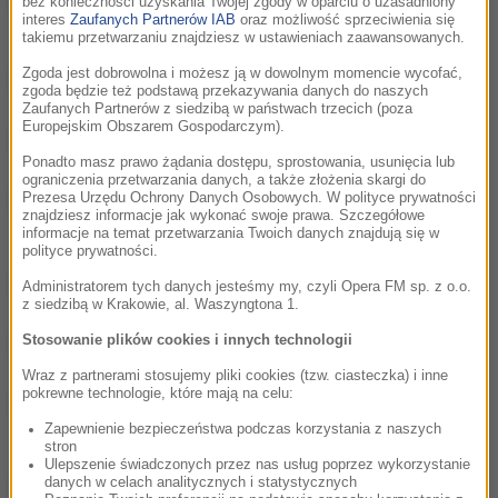
bez konieczności uzyskania Twojej zgody w oparciu o uzasadniony
Kubisiowskiej
interes
Zaufanych Partnerów IAB
oraz możliwość sprzeciwienia się
takiemu przetwarzaniu znajdziesz w ustawieniach zaawansowanych.
Zgoda jest dobrowolna i możesz ją w dowolnym momencie wycofać,
Wstręt Malwiny Pająk
00:32:42
zgoda będzie też podstawą przekazywania danych do naszych
Zaufanych Partnerów z siedzibą w państwach trzecich (poza
Europejskim Obszarem Gospodarczym).
18 zbrodni w miniaturze
00:13:38
Ponadto masz prawo żądania dostępu, sprostowania, usunięcia lub
ograniczenia przetwarzania danych, a także złożenia skargi do
Sarkofagi metalowe w grobach królewskich na
00:18:44
Prezesa Urzędu Ochrony Danych Osobowych. W polityce prywatności
znajdziesz informacje jak wykonać swoje prawa. Szczegółowe
Wawelu- Wawelski Salon Książki
informacje na temat przetwarzania Twoich danych znajdują się w
polityce prywatności.
Zmierzch świata rycerzy Anny Brzezińskiej
00:33:33
Administratorem tych danych jesteśmy my, czyli Opera FM sp. z o.o.
z siedzibą w Krakowie, al. Waszyngtona 1.
Izabela Janiszewska- Ludzie z mgły
Stosowanie plików cookies i innych technologii
00:14:09
Wraz z partnerami stosujemy pliki cookies (tzw. ciasteczka) i inne
pokrewne technologie, które mają na celu:
Mario Vargas Llosa- Pół wieku z Borgesem-
00:35:15
rozmowa z Dorotą Gruszką
Zapewnienie bezpieczeństwa podczas korzystania z naszych
stron
Ulepszenie świadczonych przez nas usług poprzez wykorzystanie
Sąsiednie kolory Jakuba Małeckiego
danych w celach analitycznych i statystycznych
00:23:51