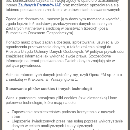
bez konieczności uzyskania Twojej zgody w oparciu o uzasadniony
interes
Zaufanych Partnerów IAB
oraz możliwość sprzeciwienia się
takiemu przetwarzaniu znajdziesz w ustawieniach zaawansowanych.
Wstręt Malwiny Pająk
00:32:42
Zgoda jest dobrowolna i możesz ją w dowolnym momencie wycofać,
zgoda będzie też podstawą przekazywania danych do naszych
Zaufanych Partnerów z siedzibą w państwach trzecich (poza
18 zbrodni w miniaturze
00:13:38
Europejskim Obszarem Gospodarczym).
Ponadto masz prawo żądania dostępu, sprostowania, usunięcia lub
Sarkofagi metalowe w grobach królewskich na
00:18:44
ograniczenia przetwarzania danych, a także złożenia skargi do
Wawelu- Wawelski Salon Książki
Prezesa Urzędu Ochrony Danych Osobowych. W polityce prywatności
znajdziesz informacje jak wykonać swoje prawa. Szczegółowe
informacje na temat przetwarzania Twoich danych znajdują się w
polityce prywatności.
Zmierzch świata rycerzy Anny Brzezińskiej
00:33:33
Administratorem tych danych jesteśmy my, czyli Opera FM sp. z o.o.
z siedzibą w Krakowie, al. Waszyngtona 1.
Izabela Janiszewska- Ludzie z mgły
00:14:09
Stosowanie plików cookies i innych technologii
Mario Vargas Llosa- Pół wieku z Borgesem-
Wraz z partnerami stosujemy pliki cookies (tzw. ciasteczka) i inne
00:35:15
pokrewne technologie, które mają na celu:
rozmowa z Dorotą Gruszką
Zapewnienie bezpieczeństwa podczas korzystania z naszych
stron
Sąsiednie kolory Jakuba Małeckiego
00:23:51
Ulepszenie świadczonych przez nas usług poprzez wykorzystanie
danych w celach analitycznych i statystycznych