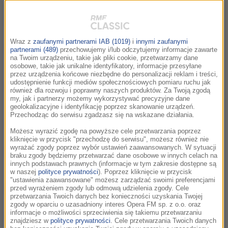
Londyńczycy Craiga Taylora
00:19:23
Wraz z
zaufanymi partnerami IAB (1019)
i
innymi zaufanymi
Cezary Łazarewicz - Na Szewskiej. Sprawa
00:17:02
partnerami (489)
przechowujemy i/lub odczytujemy informacje zawarte
Stanisława Pyjasa
na Twoim urządzeniu, takie jak pliki cookie, przetwarzamy dane
osobowe, takie jak unikalne identyfikatory, informacje przesyłane
przez urządzenia końcowe niezbędne do personalizacji reklam i treści,
udostępnienie funkcji mediów społecznościowych pomiaru ruchu jak
Ekspresja. Lwowska rzeźba rokokowa-
00:29:05
również dla rozwoju i poprawny naszych produktów. Za Twoją zgodą
kuratorki A. Dworzak i J. Pałka
my, jak i partnerzy możemy wykorzystywać precyzyjne dane
geolokalizacyjne i identyfikację poprzez skanowanie urządzeń.
Przechodząc do serwisu zgadzasz się na wskazane działania.
Samotnia Anny Kańtoch
00:19:41
Możesz wyrazić zgodę na powyższe cele przetwarzania poprzez
kliknięcie w przycisk "przechodzę do serwisu", możesz również nie
wyrażać zgody poprzez wybór ustawień zaawansowanych. W sytuacji
Starszliwa zieleń B. Labatuta- rozmowa z
00:31:33
braku zgody będziemy przetwarzać dane osobowe w innych celach na
tłumaczem Tomaszem Pindlem
innych podstawach prawnych (informacje w tym zakresie dostępne są
w naszej
polityce prywatności
). Poprzez kliknięcie w przycisk
"ustawienia zaawansowane" możesz zarządzać swoimi preferencjami
Mam przeczucie Łukasza Krukowskiego
00:27:25
przed wyrażeniem zgody lub odmową udzielenia zgody. Cele
przetwarzania Twoich danych bez konieczności uzyskania Twojej
zgody w oparciu o uzasadniony interes Opera FM sp. z o.o. oraz
informacje o możliwości sprzeciwienia się takiemu przetwarzaniu
Się żyje- biografia Kory autorstwa Katarzyny
00:45:08
znajdziesz w
polityce prywatności
. Cele przetwarzania Twoich danych
Kubisiowskiej