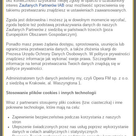
bez konieczności uzyskania Twojej zgody w oparciu o uzasadniony
Kubisiowskiej
interes
Zaufanych Partnerów IAB
oraz możliwość sprzeciwienia się
takiemu przetwarzaniu znajdziesz w ustawieniach zaawansowanych.
Zgoda jest dobrowolna i możesz ją w dowolnym momencie wycofać,
Wstręt Malwiny Pająk
00:32:42
zgoda będzie też podstawą przekazywania danych do naszych
Zaufanych Partnerów z siedzibą w państwach trzecich (poza
Europejskim Obszarem Gospodarczym).
18 zbrodni w miniaturze
00:13:38
Ponadto masz prawo żądania dostępu, sprostowania, usunięcia lub
ograniczenia przetwarzania danych, a także złożenia skargi do
Sarkofagi metalowe w grobach królewskich na
00:18:44
Prezesa Urzędu Ochrony Danych Osobowych. W polityce prywatności
znajdziesz informacje jak wykonać swoje prawa. Szczegółowe
Wawelu- Wawelski Salon Książki
informacje na temat przetwarzania Twoich danych znajdują się w
polityce prywatności.
Zmierzch świata rycerzy Anny Brzezińskiej
00:33:33
Administratorem tych danych jesteśmy my, czyli Opera FM sp. z o.o.
z siedzibą w Krakowie, al. Waszyngtona 1.
Izabela Janiszewska- Ludzie z mgły
Stosowanie plików cookies i innych technologii
00:14:09
Wraz z partnerami stosujemy pliki cookies (tzw. ciasteczka) i inne
pokrewne technologie, które mają na celu:
Mario Vargas Llosa- Pół wieku z Borgesem-
00:35:15
rozmowa z Dorotą Gruszką
Zapewnienie bezpieczeństwa podczas korzystania z naszych
stron
Ulepszenie świadczonych przez nas usług poprzez wykorzystanie
Sąsiednie kolory Jakuba Małeckiego
danych w celach analitycznych i statystycznych
00:23:51