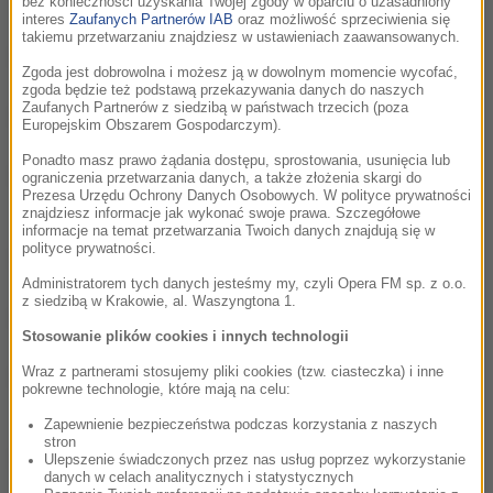
bez konieczności uzyskania Twojej zgody w oparciu o uzasadniony
interes
Zaufanych Partnerów IAB
oraz możliwość sprzeciwienia się
takiemu przetwarzaniu znajdziesz w ustawieniach zaawansowanych.
Wstręt Malwiny Pająk
00:32:42
Zgoda jest dobrowolna i możesz ją w dowolnym momencie wycofać,
zgoda będzie też podstawą przekazywania danych do naszych
Zaufanych Partnerów z siedzibą w państwach trzecich (poza
18 zbrodni w miniaturze
00:13:38
Europejskim Obszarem Gospodarczym).
Ponadto masz prawo żądania dostępu, sprostowania, usunięcia lub
Sarkofagi metalowe w grobach królewskich na
00:18:44
ograniczenia przetwarzania danych, a także złożenia skargi do
Wawelu- Wawelski Salon Książki
Prezesa Urzędu Ochrony Danych Osobowych. W polityce prywatności
znajdziesz informacje jak wykonać swoje prawa. Szczegółowe
informacje na temat przetwarzania Twoich danych znajdują się w
polityce prywatności.
Zmierzch świata rycerzy Anny Brzezińskiej
00:33:33
Administratorem tych danych jesteśmy my, czyli Opera FM sp. z o.o.
z siedzibą w Krakowie, al. Waszyngtona 1.
Izabela Janiszewska- Ludzie z mgły
00:14:09
Stosowanie plików cookies i innych technologii
Mario Vargas Llosa- Pół wieku z Borgesem-
Wraz z partnerami stosujemy pliki cookies (tzw. ciasteczka) i inne
00:35:15
pokrewne technologie, które mają na celu:
rozmowa z Dorotą Gruszką
Zapewnienie bezpieczeństwa podczas korzystania z naszych
stron
Sąsiednie kolory Jakuba Małeckiego
00:23:51
Ulepszenie świadczonych przez nas usług poprzez wykorzystanie
danych w celach analitycznych i statystycznych