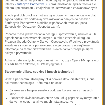
bez konieczności uzyskania Twojej zgody w oparciu o uzasadniony
interes
Zaufanych Partnerów IAB
oraz możliwość sprzeciwienia się
takiemu przetwarzaniu znajdziesz w ustawieniach zaawansowanych.
Wstręt Malwiny Pająk
00:32:42
Zgoda jest dobrowolna i możesz ją w dowolnym momencie wycofać,
zgoda będzie też podstawą przekazywania danych do naszych
Zaufanych Partnerów z siedzibą w państwach trzecich (poza
18 zbrodni w miniaturze
00:13:38
Europejskim Obszarem Gospodarczym).
Ponadto masz prawo żądania dostępu, sprostowania, usunięcia lub
Sarkofagi metalowe w grobach królewskich na
00:18:44
ograniczenia przetwarzania danych, a także złożenia skargi do
Wawelu- Wawelski Salon Książki
Prezesa Urzędu Ochrony Danych Osobowych. W polityce prywatności
znajdziesz informacje jak wykonać swoje prawa. Szczegółowe
informacje na temat przetwarzania Twoich danych znajdują się w
polityce prywatności.
Zmierzch świata rycerzy Anny Brzezińskiej
00:33:33
Administratorem tych danych jesteśmy my, czyli Opera FM sp. z o.o.
z siedzibą w Krakowie, al. Waszyngtona 1.
Izabela Janiszewska- Ludzie z mgły
00:14:09
Stosowanie plików cookies i innych technologii
Wraz z partnerami stosujemy pliki cookies (tzw. ciasteczka) i inne
Mario Vargas Llosa- Pół wieku z Borgesem-
00:35:15
pokrewne technologie, które mają na celu:
rozmowa z Dorotą Gruszką
Zapewnienie bezpieczeństwa podczas korzystania z naszych
stron
Sąsiednie kolory Jakuba Małeckiego
00:23:51
Ulepszenie świadczonych przez nas usług poprzez wykorzystanie
danych w celach analitycznych i statystycznych