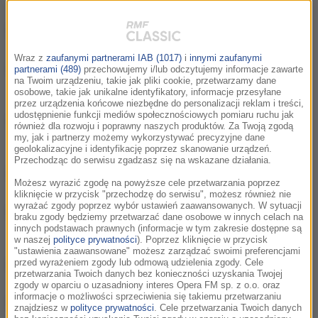
Londyńczycy Craiga Taylora
00:19:23
Wraz z
zaufanymi partnerami IAB (1017)
i
innymi zaufanymi
Cezary Łazarewicz - Na Szewskiej. Sprawa
00:17:02
partnerami (489)
przechowujemy i/lub odczytujemy informacje zawarte
Stanisława Pyjasa
na Twoim urządzeniu, takie jak pliki cookie, przetwarzamy dane
osobowe, takie jak unikalne identyfikatory, informacje przesyłane
przez urządzenia końcowe niezbędne do personalizacji reklam i treści,
udostępnienie funkcji mediów społecznościowych pomiaru ruchu jak
Ekspresja. Lwowska rzeźba rokokowa-
00:29:05
również dla rozwoju i poprawny naszych produktów. Za Twoją zgodą
kuratorki A. Dworzak i J. Pałka
my, jak i partnerzy możemy wykorzystywać precyzyjne dane
geolokalizacyjne i identyfikację poprzez skanowanie urządzeń.
Przechodząc do serwisu zgadzasz się na wskazane działania.
Samotnia Anny Kańtoch
00:19:41
Możesz wyrazić zgodę na powyższe cele przetwarzania poprzez
kliknięcie w przycisk "przechodzę do serwisu", możesz również nie
wyrażać zgody poprzez wybór ustawień zaawansowanych. W sytuacji
Starszliwa zieleń B. Labatuta- rozmowa z
00:31:33
braku zgody będziemy przetwarzać dane osobowe w innych celach na
tłumaczem Tomaszem Pindlem
innych podstawach prawnych (informacje w tym zakresie dostępne są
w naszej
polityce prywatności
). Poprzez kliknięcie w przycisk
"ustawienia zaawansowane" możesz zarządzać swoimi preferencjami
Mam przeczucie Łukasza Krukowskiego
przed wyrażeniem zgody lub odmową udzielenia zgody. Cele
00:27:25
przetwarzania Twoich danych bez konieczności uzyskania Twojej
zgody w oparciu o uzasadniony interes Opera FM sp. z o.o. oraz
informacje o możliwości sprzeciwienia się takiemu przetwarzaniu
Się żyje- biografia Kory autorstwa Katarzyny
00:45:08
znajdziesz w
polityce prywatności
. Cele przetwarzania Twoich danych
Kubisiowskiej