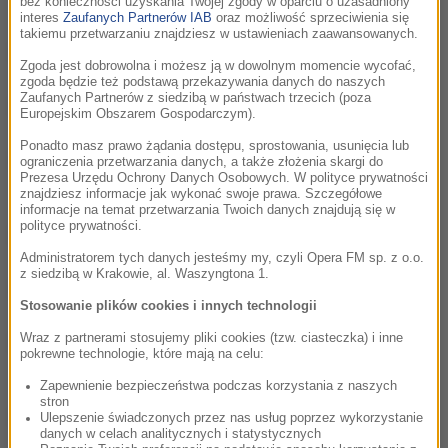
bez konieczności uzyskania Twojej zgody w oparciu o uzasadniony
interes
Zaufanych Partnerów IAB
oraz możliwość sprzeciwienia się
takiemu przetwarzaniu znajdziesz w ustawieniach zaawansowanych.
Wstręt Malwiny Pająk
00:32:42
Zgoda jest dobrowolna i możesz ją w dowolnym momencie wycofać,
zgoda będzie też podstawą przekazywania danych do naszych
Zaufanych Partnerów z siedzibą w państwach trzecich (poza
18 zbrodni w miniaturze
00:13:38
Europejskim Obszarem Gospodarczym).
Ponadto masz prawo żądania dostępu, sprostowania, usunięcia lub
Sarkofagi metalowe w grobach królewskich na
00:18:44
ograniczenia przetwarzania danych, a także złożenia skargi do
Wawelu- Wawelski Salon Książki
Prezesa Urzędu Ochrony Danych Osobowych. W polityce prywatności
znajdziesz informacje jak wykonać swoje prawa. Szczegółowe
informacje na temat przetwarzania Twoich danych znajdują się w
polityce prywatności.
Zmierzch świata rycerzy Anny Brzezińskiej
00:33:33
Administratorem tych danych jesteśmy my, czyli Opera FM sp. z o.o.
z siedzibą w Krakowie, al. Waszyngtona 1.
Izabela Janiszewska- Ludzie z mgły
00:14:09
Stosowanie plików cookies i innych technologii
Mario Vargas Llosa- Pół wieku z Borgesem-
Wraz z partnerami stosujemy pliki cookies (tzw. ciasteczka) i inne
00:35:15
pokrewne technologie, które mają na celu:
rozmowa z Dorotą Gruszką
Zapewnienie bezpieczeństwa podczas korzystania z naszych
stron
Sąsiednie kolory Jakuba Małeckiego
00:23:51
Ulepszenie świadczonych przez nas usług poprzez wykorzystanie
danych w celach analitycznych i statystycznych