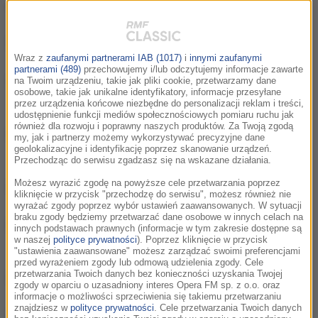
W cieniu słońca Katarzyny Grocholi
00:33:00
Londyńczycy Craiga Taylora
00:19:23
Wraz z
zaufanymi partnerami IAB (1017)
i
innymi zaufanymi
partnerami (489)
przechowujemy i/lub odczytujemy informacje zawarte
Cezary Łazarewicz - Na Szewskiej. Sprawa
00:17:02
na Twoim urządzeniu, takie jak pliki cookie, przetwarzamy dane
Stanisława Pyjasa
osobowe, takie jak unikalne identyfikatory, informacje przesyłane
przez urządzenia końcowe niezbędne do personalizacji reklam i treści,
udostępnienie funkcji mediów społecznościowych pomiaru ruchu jak
również dla rozwoju i poprawny naszych produktów. Za Twoją zgodą
Ekspresja. Lwowska rzeźba rokokowa-
00:29:05
my, jak i partnerzy możemy wykorzystywać precyzyjne dane
kuratorki A. Dworzak i J. Pałka
geolokalizacyjne i identyfikację poprzez skanowanie urządzeń.
Przechodząc do serwisu zgadzasz się na wskazane działania.
Samotnia Anny Kańtoch
Możesz wyrazić zgodę na powyższe cele przetwarzania poprzez
00:19:41
kliknięcie w przycisk "przechodzę do serwisu", możesz również nie
wyrażać zgody poprzez wybór ustawień zaawansowanych. W sytuacji
braku zgody będziemy przetwarzać dane osobowe w innych celach na
Starszliwa zieleń B. Labatuta- rozmowa z
00:31:33
innych podstawach prawnych (informacje w tym zakresie dostępne są
tłumaczem Tomaszem Pindlem
w naszej
polityce prywatności
). Poprzez kliknięcie w przycisk
"ustawienia zaawansowane" możesz zarządzać swoimi preferencjami
przed wyrażeniem zgody lub odmową udzielenia zgody. Cele
przetwarzania Twoich danych bez konieczności uzyskania Twojej
Mam przeczucie Łukasza Krukowskiego
00:27:25
zgody w oparciu o uzasadniony interes Opera FM sp. z o.o. oraz
informacje o możliwości sprzeciwienia się takiemu przetwarzaniu
znajdziesz w
polityce prywatności
. Cele przetwarzania Twoich danych
Się żyje- biografia Kory autorstwa Katarzyny
00:45:08