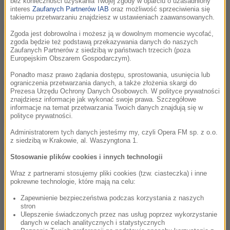
bez konieczności uzyskania Twojej zgody w oparciu o uzasadniony
interes
Zaufanych Partnerów IAB
oraz możliwość sprzeciwienia się
takiemu przetwarzaniu znajdziesz w ustawieniach zaawansowanych.
Wstręt Malwiny Pająk
00:32:42
Zgoda jest dobrowolna i możesz ją w dowolnym momencie wycofać,
zgoda będzie też podstawą przekazywania danych do naszych
Zaufanych Partnerów z siedzibą w państwach trzecich (poza
18 zbrodni w miniaturze
00:13:38
Europejskim Obszarem Gospodarczym).
Ponadto masz prawo żądania dostępu, sprostowania, usunięcia lub
Sarkofagi metalowe w grobach królewskich na
00:18:44
ograniczenia przetwarzania danych, a także złożenia skargi do
Wawelu- Wawelski Salon Książki
Prezesa Urzędu Ochrony Danych Osobowych. W polityce prywatności
znajdziesz informacje jak wykonać swoje prawa. Szczegółowe
informacje na temat przetwarzania Twoich danych znajdują się w
polityce prywatności.
Zmierzch świata rycerzy Anny Brzezińskiej
00:33:33
Administratorem tych danych jesteśmy my, czyli Opera FM sp. z o.o.
z siedzibą w Krakowie, al. Waszyngtona 1.
Izabela Janiszewska- Ludzie z mgły
00:14:09
Stosowanie plików cookies i innych technologii
Wraz z partnerami stosujemy pliki cookies (tzw. ciasteczka) i inne
Mario Vargas Llosa- Pół wieku z Borgesem-
00:35:15
pokrewne technologie, które mają na celu:
rozmowa z Dorotą Gruszką
Zapewnienie bezpieczeństwa podczas korzystania z naszych
stron
Sąsiednie kolory Jakuba Małeckiego
00:23:51
Ulepszenie świadczonych przez nas usług poprzez wykorzystanie
danych w celach analitycznych i statystycznych