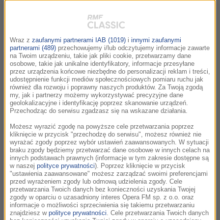
W cieniu słońca Katarzyny Grocholi
00:33:00
Londyńczycy Craiga Taylora
00:19:23
Wraz z
zaufanymi partnerami IAB (1019)
i
innymi zaufanymi
partnerami (489)
przechowujemy i/lub odczytujemy informacje zawarte
Cezary Łazarewicz - Na Szewskiej. Sprawa
00:17:02
na Twoim urządzeniu, takie jak pliki cookie, przetwarzamy dane
Stanisława Pyjasa
osobowe, takie jak unikalne identyfikatory, informacje przesyłane
przez urządzenia końcowe niezbędne do personalizacji reklam i treści,
udostępnienie funkcji mediów społecznościowych pomiaru ruchu jak
również dla rozwoju i poprawny naszych produktów. Za Twoją zgodą
Ekspresja. Lwowska rzeźba rokokowa-
00:29:05
my, jak i partnerzy możemy wykorzystywać precyzyjne dane
kuratorki A. Dworzak i J. Pałka
geolokalizacyjne i identyfikację poprzez skanowanie urządzeń.
Przechodząc do serwisu zgadzasz się na wskazane działania.
Samotnia Anny Kańtoch
Możesz wyrazić zgodę na powyższe cele przetwarzania poprzez
00:19:41
kliknięcie w przycisk "przechodzę do serwisu", możesz również nie
wyrażać zgody poprzez wybór ustawień zaawansowanych. W sytuacji
braku zgody będziemy przetwarzać dane osobowe w innych celach na
Starszliwa zieleń B. Labatuta- rozmowa z
00:31:33
innych podstawach prawnych (informacje w tym zakresie dostępne są
tłumaczem Tomaszem Pindlem
w naszej
polityce prywatności
). Poprzez kliknięcie w przycisk
"ustawienia zaawansowane" możesz zarządzać swoimi preferencjami
przed wyrażeniem zgody lub odmową udzielenia zgody. Cele
przetwarzania Twoich danych bez konieczności uzyskania Twojej
Mam przeczucie Łukasza Krukowskiego
00:27:25
zgody w oparciu o uzasadniony interes Opera FM sp. z o.o. oraz
informacje o możliwości sprzeciwienia się takiemu przetwarzaniu
znajdziesz w
polityce prywatności
. Cele przetwarzania Twoich danych
Się żyje- biografia Kory autorstwa Katarzyny
00:45:08