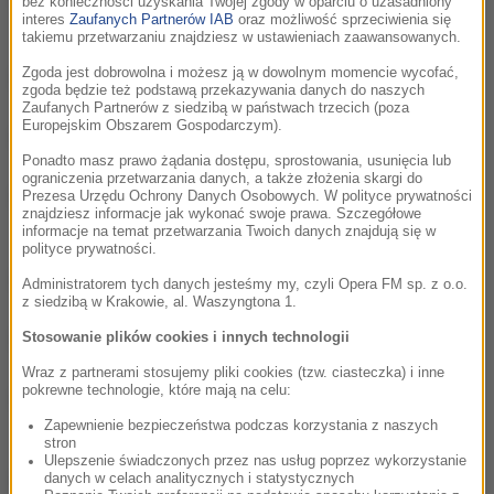
bez konieczności uzyskania Twojej zgody w oparciu o uzasadniony
Kubisiowskiej
interes
Zaufanych Partnerów IAB
oraz możliwość sprzeciwienia się
takiemu przetwarzaniu znajdziesz w ustawieniach zaawansowanych.
Zgoda jest dobrowolna i możesz ją w dowolnym momencie wycofać,
Wstręt Malwiny Pająk
00:32:42
zgoda będzie też podstawą przekazywania danych do naszych
Zaufanych Partnerów z siedzibą w państwach trzecich (poza
Europejskim Obszarem Gospodarczym).
18 zbrodni w miniaturze
00:13:38
Ponadto masz prawo żądania dostępu, sprostowania, usunięcia lub
ograniczenia przetwarzania danych, a także złożenia skargi do
Sarkofagi metalowe w grobach królewskich na
00:18:44
Prezesa Urzędu Ochrony Danych Osobowych. W polityce prywatności
znajdziesz informacje jak wykonać swoje prawa. Szczegółowe
Wawelu- Wawelski Salon Książki
informacje na temat przetwarzania Twoich danych znajdują się w
polityce prywatności.
Zmierzch świata rycerzy Anny Brzezińskiej
00:33:33
Administratorem tych danych jesteśmy my, czyli Opera FM sp. z o.o.
z siedzibą w Krakowie, al. Waszyngtona 1.
Izabela Janiszewska- Ludzie z mgły
00:14:09
Stosowanie plików cookies i innych technologii
Wraz z partnerami stosujemy pliki cookies (tzw. ciasteczka) i inne
pokrewne technologie, które mają na celu:
Mario Vargas Llosa- Pół wieku z Borgesem-
00:35:15
rozmowa z Dorotą Gruszką
Zapewnienie bezpieczeństwa podczas korzystania z naszych
stron
Ulepszenie świadczonych przez nas usług poprzez wykorzystanie
Sąsiednie kolory Jakuba Małeckiego
00:23:51
danych w celach analitycznych i statystycznych