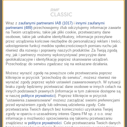
W cieniu słońca Katarzyny Grocholi
00:33:00
Londyńczycy Craiga Taylora
00:19:23
Wraz z
zaufanymi partnerami IAB (1017)
i
innymi zaufanymi
partnerami (489)
przechowujemy i/lub odczytujemy informacje zawarte
Cezary Łazarewicz - Na Szewskiej. Sprawa
00:17:02
na Twoim urządzeniu, takie jak pliki cookie, przetwarzamy dane
Stanisława Pyjasa
osobowe, takie jak unikalne identyfikatory, informacje przesyłane
przez urządzenia końcowe niezbędne do personalizacji reklam i treści,
udostępnienie funkcji mediów społecznościowych pomiaru ruchu jak
również dla rozwoju i poprawny naszych produktów. Za Twoją zgodą
Ekspresja. Lwowska rzeźba rokokowa-
00:29:05
my, jak i partnerzy możemy wykorzystywać precyzyjne dane
kuratorki A. Dworzak i J. Pałka
geolokalizacyjne i identyfikację poprzez skanowanie urządzeń.
Przechodząc do serwisu zgadzasz się na wskazane działania.
Samotnia Anny Kańtoch
Możesz wyrazić zgodę na powyższe cele przetwarzania poprzez
00:19:41
kliknięcie w przycisk "przechodzę do serwisu", możesz również nie
wyrażać zgody poprzez wybór ustawień zaawansowanych. W sytuacji
braku zgody będziemy przetwarzać dane osobowe w innych celach na
Starszliwa zieleń B. Labatuta- rozmowa z
00:31:33
innych podstawach prawnych (informacje w tym zakresie dostępne są
tłumaczem Tomaszem Pindlem
w naszej
polityce prywatności
). Poprzez kliknięcie w przycisk
"ustawienia zaawansowane" możesz zarządzać swoimi preferencjami
przed wyrażeniem zgody lub odmową udzielenia zgody. Cele
przetwarzania Twoich danych bez konieczności uzyskania Twojej
Mam przeczucie Łukasza Krukowskiego
00:27:25
zgody w oparciu o uzasadniony interes Opera FM sp. z o.o. oraz
informacje o możliwości sprzeciwienia się takiemu przetwarzaniu
znajdziesz w
polityce prywatności
. Cele przetwarzania Twoich danych
Się żyje- biografia Kory autorstwa Katarzyny
00:45:08