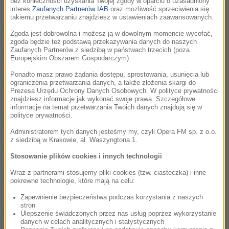
bez konieczności uzyskania Twojej zgody w oparciu o uzasadniony
interes
Zaufanych Partnerów IAB
oraz możliwość sprzeciwienia się
takiemu przetwarzaniu znajdziesz w ustawieniach zaawansowanych.
Wstręt Malwiny Pająk
00:32:42
Zgoda jest dobrowolna i możesz ją w dowolnym momencie wycofać,
zgoda będzie też podstawą przekazywania danych do naszych
Zaufanych Partnerów z siedzibą w państwach trzecich (poza
18 zbrodni w miniaturze
00:13:38
Europejskim Obszarem Gospodarczym).
Ponadto masz prawo żądania dostępu, sprostowania, usunięcia lub
Sarkofagi metalowe w grobach królewskich na
00:18:44
ograniczenia przetwarzania danych, a także złożenia skargi do
Wawelu- Wawelski Salon Książki
Prezesa Urzędu Ochrony Danych Osobowych. W polityce prywatności
znajdziesz informacje jak wykonać swoje prawa. Szczegółowe
informacje na temat przetwarzania Twoich danych znajdują się w
polityce prywatności.
Zmierzch świata rycerzy Anny Brzezińskiej
00:33:33
Administratorem tych danych jesteśmy my, czyli Opera FM sp. z o.o.
z siedzibą w Krakowie, al. Waszyngtona 1.
Izabela Janiszewska- Ludzie z mgły
00:14:09
Stosowanie plików cookies i innych technologii
Wraz z partnerami stosujemy pliki cookies (tzw. ciasteczka) i inne
Mario Vargas Llosa- Pół wieku z Borgesem-
00:35:15
pokrewne technologie, które mają na celu:
rozmowa z Dorotą Gruszką
Zapewnienie bezpieczeństwa podczas korzystania z naszych
stron
Sąsiednie kolory Jakuba Małeckiego
00:23:51
Ulepszenie świadczonych przez nas usług poprzez wykorzystanie
danych w celach analitycznych i statystycznych