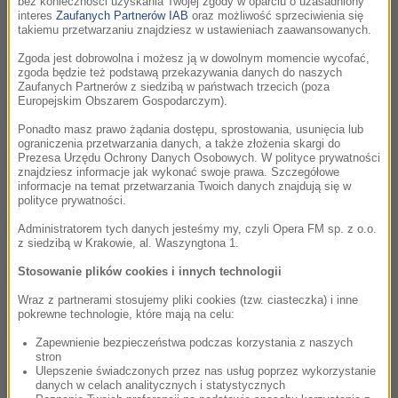
bez konieczności uzyskania Twojej zgody w oparciu o uzasadniony
Kubisiowskiej
interes
Zaufanych Partnerów IAB
oraz możliwość sprzeciwienia się
takiemu przetwarzaniu znajdziesz w ustawieniach zaawansowanych.
Zgoda jest dobrowolna i możesz ją w dowolnym momencie wycofać,
Wstręt Malwiny Pająk
00:32:42
zgoda będzie też podstawą przekazywania danych do naszych
Zaufanych Partnerów z siedzibą w państwach trzecich (poza
Europejskim Obszarem Gospodarczym).
18 zbrodni w miniaturze
00:13:38
Ponadto masz prawo żądania dostępu, sprostowania, usunięcia lub
ograniczenia przetwarzania danych, a także złożenia skargi do
Sarkofagi metalowe w grobach królewskich na
00:18:44
Prezesa Urzędu Ochrony Danych Osobowych. W polityce prywatności
znajdziesz informacje jak wykonać swoje prawa. Szczegółowe
Wawelu- Wawelski Salon Książki
informacje na temat przetwarzania Twoich danych znajdują się w
polityce prywatności.
Zmierzch świata rycerzy Anny Brzezińskiej
00:33:33
Administratorem tych danych jesteśmy my, czyli Opera FM sp. z o.o.
z siedzibą w Krakowie, al. Waszyngtona 1.
Izabela Janiszewska- Ludzie z mgły
Stosowanie plików cookies i innych technologii
00:14:09
Wraz z partnerami stosujemy pliki cookies (tzw. ciasteczka) i inne
pokrewne technologie, które mają na celu:
Mario Vargas Llosa- Pół wieku z Borgesem-
00:35:15
rozmowa z Dorotą Gruszką
Zapewnienie bezpieczeństwa podczas korzystania z naszych
stron
Ulepszenie świadczonych przez nas usług poprzez wykorzystanie
Sąsiednie kolory Jakuba Małeckiego
danych w celach analitycznych i statystycznych
00:23:51