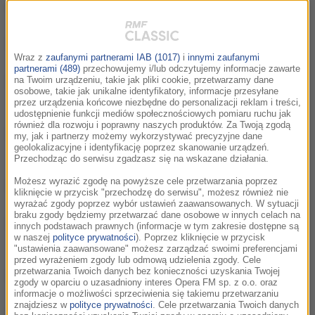
W cieniu słońca Katarzyny Grocholi
00:33:00
Londyńczycy Craiga Taylora
00:19:23
Wraz z
zaufanymi partnerami IAB (1017)
i
innymi zaufanymi
partnerami (489)
przechowujemy i/lub odczytujemy informacje zawarte
Cezary Łazarewicz - Na Szewskiej. Sprawa
00:17:02
na Twoim urządzeniu, takie jak pliki cookie, przetwarzamy dane
osobowe, takie jak unikalne identyfikatory, informacje przesyłane
Stanisława Pyjasa
przez urządzenia końcowe niezbędne do personalizacji reklam i treści,
udostępnienie funkcji mediów społecznościowych pomiaru ruchu jak
również dla rozwoju i poprawny naszych produktów. Za Twoją zgodą
Ekspresja. Lwowska rzeźba rokokowa-
00:29:05
my, jak i partnerzy możemy wykorzystywać precyzyjne dane
kuratorki A. Dworzak i J. Pałka
geolokalizacyjne i identyfikację poprzez skanowanie urządzeń.
Przechodząc do serwisu zgadzasz się na wskazane działania.
Możesz wyrazić zgodę na powyższe cele przetwarzania poprzez
Samotnia Anny Kańtoch
00:19:41
kliknięcie w przycisk "przechodzę do serwisu", możesz również nie
wyrażać zgody poprzez wybór ustawień zaawansowanych. W sytuacji
braku zgody będziemy przetwarzać dane osobowe w innych celach na
Starszliwa zieleń B. Labatuta- rozmowa z
00:31:33
innych podstawach prawnych (informacje w tym zakresie dostępne są
tłumaczem Tomaszem Pindlem
w naszej
polityce prywatności
). Poprzez kliknięcie w przycisk
"ustawienia zaawansowane" możesz zarządzać swoimi preferencjami
przed wyrażeniem zgody lub odmową udzielenia zgody. Cele
przetwarzania Twoich danych bez konieczności uzyskania Twojej
Mam przeczucie Łukasza Krukowskiego
00:27:25
zgody w oparciu o uzasadniony interes Opera FM sp. z o.o. oraz
informacje o możliwości sprzeciwienia się takiemu przetwarzaniu
znajdziesz w
polityce prywatności
. Cele przetwarzania Twoich danych
Się żyje- biografia Kory autorstwa Katarzyny
00:45:08