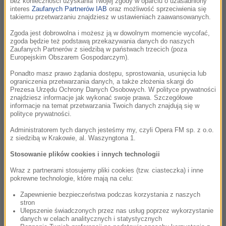
bez konieczności uzyskania Twojej zgody w oparciu o uzasadniony
Kubisiowskiej
interes
Zaufanych Partnerów IAB
oraz możliwość sprzeciwienia się
takiemu przetwarzaniu znajdziesz w ustawieniach zaawansowanych.
Zgoda jest dobrowolna i możesz ją w dowolnym momencie wycofać,
Wstręt Malwiny Pająk
00:32:42
zgoda będzie też podstawą przekazywania danych do naszych
Zaufanych Partnerów z siedzibą w państwach trzecich (poza
Europejskim Obszarem Gospodarczym).
18 zbrodni w miniaturze
00:13:38
Ponadto masz prawo żądania dostępu, sprostowania, usunięcia lub
ograniczenia przetwarzania danych, a także złożenia skargi do
Sarkofagi metalowe w grobach królewskich na
00:18:44
Prezesa Urzędu Ochrony Danych Osobowych. W polityce prywatności
znajdziesz informacje jak wykonać swoje prawa. Szczegółowe
Wawelu- Wawelski Salon Książki
informacje na temat przetwarzania Twoich danych znajdują się w
polityce prywatności.
Zmierzch świata rycerzy Anny Brzezińskiej
00:33:33
Administratorem tych danych jesteśmy my, czyli Opera FM sp. z o.o.
z siedzibą w Krakowie, al. Waszyngtona 1.
Izabela Janiszewska- Ludzie z mgły
00:14:09
Stosowanie plików cookies i innych technologii
Wraz z partnerami stosujemy pliki cookies (tzw. ciasteczka) i inne
pokrewne technologie, które mają na celu:
Mario Vargas Llosa- Pół wieku z Borgesem-
00:35:15
rozmowa z Dorotą Gruszką
Zapewnienie bezpieczeństwa podczas korzystania z naszych
stron
Ulepszenie świadczonych przez nas usług poprzez wykorzystanie
Sąsiednie kolory Jakuba Małeckiego
00:23:51
danych w celach analitycznych i statystycznych