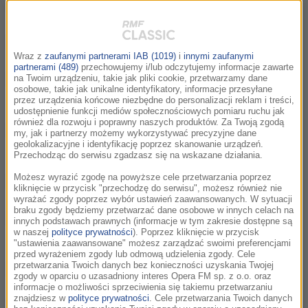
W cieniu słońca Katarzyny Grocholi
00:33:00
Londyńczycy Craiga Taylora
00:19:23
Wraz z
zaufanymi partnerami IAB (1019)
i
innymi zaufanymi
partnerami (489)
przechowujemy i/lub odczytujemy informacje zawarte
Cezary Łazarewicz - Na Szewskiej. Sprawa
00:17:02
na Twoim urządzeniu, takie jak pliki cookie, przetwarzamy dane
Stanisława Pyjasa
osobowe, takie jak unikalne identyfikatory, informacje przesyłane
przez urządzenia końcowe niezbędne do personalizacji reklam i treści,
udostępnienie funkcji mediów społecznościowych pomiaru ruchu jak
również dla rozwoju i poprawny naszych produktów. Za Twoją zgodą
Ekspresja. Lwowska rzeźba rokokowa-
00:29:05
my, jak i partnerzy możemy wykorzystywać precyzyjne dane
kuratorki A. Dworzak i J. Pałka
geolokalizacyjne i identyfikację poprzez skanowanie urządzeń.
Przechodząc do serwisu zgadzasz się na wskazane działania.
Samotnia Anny Kańtoch
Możesz wyrazić zgodę na powyższe cele przetwarzania poprzez
00:19:41
kliknięcie w przycisk "przechodzę do serwisu", możesz również nie
wyrażać zgody poprzez wybór ustawień zaawansowanych. W sytuacji
braku zgody będziemy przetwarzać dane osobowe w innych celach na
Starszliwa zieleń B. Labatuta- rozmowa z
00:31:33
innych podstawach prawnych (informacje w tym zakresie dostępne są
tłumaczem Tomaszem Pindlem
w naszej
polityce prywatności
). Poprzez kliknięcie w przycisk
"ustawienia zaawansowane" możesz zarządzać swoimi preferencjami
przed wyrażeniem zgody lub odmową udzielenia zgody. Cele
przetwarzania Twoich danych bez konieczności uzyskania Twojej
Mam przeczucie Łukasza Krukowskiego
00:27:25
zgody w oparciu o uzasadniony interes Opera FM sp. z o.o. oraz
informacje o możliwości sprzeciwienia się takiemu przetwarzaniu
znajdziesz w
polityce prywatności
. Cele przetwarzania Twoich danych
Się żyje- biografia Kory autorstwa Katarzyny
00:45:08