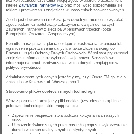
bez konieczności uzyskania Twojej zgody w oparciu o uzasadniony
Kubisiowskiej
interes
Zaufanych Partnerów IAB
oraz możliwość sprzeciwienia się
takiemu przetwarzaniu znajdziesz w ustawieniach zaawansowanych.
Zgoda jest dobrowolna i możesz ją w dowolnym momencie wycofać,
Wstręt Malwiny Pająk
00:32:42
zgoda będzie też podstawą przekazywania danych do naszych
Zaufanych Partnerów z siedzibą w państwach trzecich (poza
Europejskim Obszarem Gospodarczym).
18 zbrodni w miniaturze
00:13:38
Ponadto masz prawo żądania dostępu, sprostowania, usunięcia lub
ograniczenia przetwarzania danych, a także złożenia skargi do
Sarkofagi metalowe w grobach królewskich na
00:18:44
Prezesa Urzędu Ochrony Danych Osobowych. W polityce prywatności
znajdziesz informacje jak wykonać swoje prawa. Szczegółowe
Wawelu- Wawelski Salon Książki
informacje na temat przetwarzania Twoich danych znajdują się w
polityce prywatności.
Zmierzch świata rycerzy Anny Brzezińskiej
00:33:33
Administratorem tych danych jesteśmy my, czyli Opera FM sp. z o.o.
z siedzibą w Krakowie, al. Waszyngtona 1.
Izabela Janiszewska- Ludzie z mgły
Stosowanie plików cookies i innych technologii
00:14:09
Wraz z partnerami stosujemy pliki cookies (tzw. ciasteczka) i inne
pokrewne technologie, które mają na celu:
Mario Vargas Llosa- Pół wieku z Borgesem-
00:35:15
rozmowa z Dorotą Gruszką
Zapewnienie bezpieczeństwa podczas korzystania z naszych
stron
Ulepszenie świadczonych przez nas usług poprzez wykorzystanie
Sąsiednie kolory Jakuba Małeckiego
danych w celach analitycznych i statystycznych
00:23:51