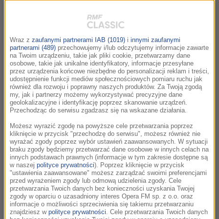
Londyńczycy Craiga Taylora
00:19:23
Wraz z
zaufanymi partnerami IAB (1019)
i
innymi zaufanymi
Cezary Łazarewicz - Na Szewskiej. Sprawa
00:17:02
partnerami (489)
przechowujemy i/lub odczytujemy informacje zawarte
Stanisława Pyjasa
na Twoim urządzeniu, takie jak pliki cookie, przetwarzamy dane
osobowe, takie jak unikalne identyfikatory, informacje przesyłane
przez urządzenia końcowe niezbędne do personalizacji reklam i treści,
udostępnienie funkcji mediów społecznościowych pomiaru ruchu jak
Ekspresja. Lwowska rzeźba rokokowa-
00:29:05
również dla rozwoju i poprawny naszych produktów. Za Twoją zgodą
kuratorki A. Dworzak i J. Pałka
my, jak i partnerzy możemy wykorzystywać precyzyjne dane
geolokalizacyjne i identyfikację poprzez skanowanie urządzeń.
Przechodząc do serwisu zgadzasz się na wskazane działania.
Samotnia Anny Kańtoch
00:19:41
Możesz wyrazić zgodę na powyższe cele przetwarzania poprzez
kliknięcie w przycisk "przechodzę do serwisu", możesz również nie
wyrażać zgody poprzez wybór ustawień zaawansowanych. W sytuacji
Starszliwa zieleń B. Labatuta- rozmowa z
00:31:33
braku zgody będziemy przetwarzać dane osobowe w innych celach na
tłumaczem Tomaszem Pindlem
innych podstawach prawnych (informacje w tym zakresie dostępne są
w naszej
polityce prywatności
). Poprzez kliknięcie w przycisk
"ustawienia zaawansowane" możesz zarządzać swoimi preferencjami
Mam przeczucie Łukasza Krukowskiego
przed wyrażeniem zgody lub odmową udzielenia zgody. Cele
00:27:25
przetwarzania Twoich danych bez konieczności uzyskania Twojej
zgody w oparciu o uzasadniony interes Opera FM sp. z o.o. oraz
informacje o możliwości sprzeciwienia się takiemu przetwarzaniu
Się żyje- biografia Kory autorstwa Katarzyny
00:45:08
znajdziesz w
polityce prywatności
. Cele przetwarzania Twoich danych
Kubisiowskiej