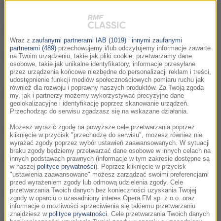
W cieniu słońca Katarzyny Grocholi
00:33:00
Londyńczycy Craiga Taylora
00:19:23
Wraz z
zaufanymi partnerami IAB (1019)
i
innymi zaufanymi
partnerami (489)
przechowujemy i/lub odczytujemy informacje zawarte
Cezary Łazarewicz - Na Szewskiej. Sprawa
00:17:02
na Twoim urządzeniu, takie jak pliki cookie, przetwarzamy dane
Stanisława Pyjasa
osobowe, takie jak unikalne identyfikatory, informacje przesyłane
przez urządzenia końcowe niezbędne do personalizacji reklam i treści,
udostępnienie funkcji mediów społecznościowych pomiaru ruchu jak
również dla rozwoju i poprawny naszych produktów. Za Twoją zgodą
Ekspresja. Lwowska rzeźba rokokowa-
00:29:05
my, jak i partnerzy możemy wykorzystywać precyzyjne dane
kuratorki A. Dworzak i J. Pałka
geolokalizacyjne i identyfikację poprzez skanowanie urządzeń.
Przechodząc do serwisu zgadzasz się na wskazane działania.
Samotnia Anny Kańtoch
Możesz wyrazić zgodę na powyższe cele przetwarzania poprzez
00:19:41
kliknięcie w przycisk "przechodzę do serwisu", możesz również nie
wyrażać zgody poprzez wybór ustawień zaawansowanych. W sytuacji
braku zgody będziemy przetwarzać dane osobowe w innych celach na
Starszliwa zieleń B. Labatuta- rozmowa z
00:31:33
innych podstawach prawnych (informacje w tym zakresie dostępne są
tłumaczem Tomaszem Pindlem
w naszej
polityce prywatności
). Poprzez kliknięcie w przycisk
"ustawienia zaawansowane" możesz zarządzać swoimi preferencjami
przed wyrażeniem zgody lub odmową udzielenia zgody. Cele
przetwarzania Twoich danych bez konieczności uzyskania Twojej
Mam przeczucie Łukasza Krukowskiego
00:27:25
zgody w oparciu o uzasadniony interes Opera FM sp. z o.o. oraz
informacje o możliwości sprzeciwienia się takiemu przetwarzaniu
znajdziesz w
polityce prywatności
. Cele przetwarzania Twoich danych
Się żyje- biografia Kory autorstwa Katarzyny
00:45:08