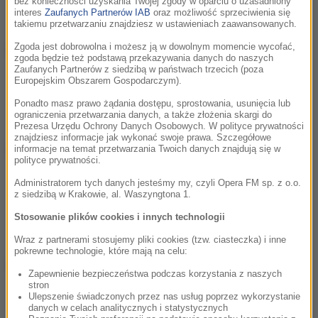
bez konieczności uzyskania Twojej zgody w oparciu o uzasadniony
odcinku zaglądamy do...
interes
Zaufanych Partnerów IAB
oraz możliwość sprzeciwienia się
takiemu przetwarzaniu znajdziesz w ustawieniach zaawansowanych.
345. Zwiedziła wszystkie 50 stanów USA. I
Zgoda jest dobrowolna i możesz ją w dowolnym momencie wycofać,
01:28:29
zgoda będzie też podstawą przekazywania danych do naszych
nadal nie ma dość
Zaufanych Partnerów z siedzibą w państwach trzecich (poza
Są ludzie, którzy jeżdżą do USA raz w życiu. I są tacy, którzy
Europejskim Obszarem Gospodarczym).
wracają tam co roku — bo ciągle czują, że jeszcze coś na nich
Ponadto masz prawo żądania dostępu, sprostowania, usunięcia lub
czeka. Honorata Stolarzewcz po raz pierwszy poleciała...
ograniczenia przetwarzania danych, a także złożenia skargi do
Prezesa Urzędu Ochrony Danych Osobowych. W polityce prywatności
znajdziesz informacje jak wykonać swoje prawa. Szczegółowe
344. Poleciałyśmy do Atlanty na wystawę
42:44
informacje na temat przetwarzania Twoich danych znajdują się w
polityce prywatności.
Diora. SCAD skradł cały wyjazd
To miał być krótki, babski wypad do Atlanty: tani lot,
Administratorem tych danych jesteśmy my, czyli Opera FM sp. z o.o.
z siedzibą w Krakowie, al. Waszyngtona 1.
wystawa Diora i dwa dni w innym mieście. Tymczasem
największe wrażenie zrobiło na nas miejsce, o którego
Stosowanie plików cookies i innych technologii
istnieniu wcześniej nawet...
Wraz z partnerami stosujemy pliki cookies (tzw. ciasteczka) i inne
pokrewne technologie, które mają na celu:
343. San Francisco. Miasto, do którego chce
41:38
Zapewnienie bezpieczeństwa podczas korzystania z naszych
się wracać
stron
Most Golden Gate, tramwaje kursujące po stromych ulicach i
Ulepszenie świadczonych przez nas usług poprzez wykorzystanie
danych w celach analitycznych i statystycznych
widoki, które od dekad pojawiają się w filmach i serialach.