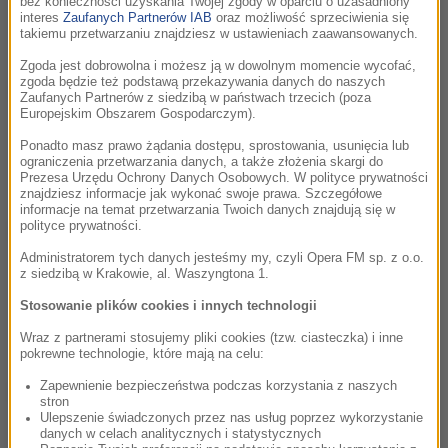
bez konieczności uzyskania Twojej zgody w oparciu o uzasadniony
nie schodzi z czołówek amerykańskich mediów? W tym
interes
Zaufanych Partnerów IAB
oraz możliwość sprzeciwienia się
odcinku zaglądamy do...
takiemu przetwarzaniu znajdziesz w ustawieniach zaawansowanych.
Zgoda jest dobrowolna i możesz ją w dowolnym momencie wycofać,
zgoda będzie też podstawą przekazywania danych do naszych
345. Zwiedziła wszystkie 50 stanów USA. I
01:28:29
Zaufanych Partnerów z siedzibą w państwach trzecich (poza
nadal nie ma dość
Europejskim Obszarem Gospodarczym).
Są ludzie, którzy jeżdżą do USA raz w życiu. I są tacy, którzy
Ponadto masz prawo żądania dostępu, sprostowania, usunięcia lub
wracają tam co roku — bo ciągle czują, że jeszcze coś na nich
ograniczenia przetwarzania danych, a także złożenia skargi do
czeka. Honorata Stolarzewcz po raz pierwszy poleciała...
Prezesa Urzędu Ochrony Danych Osobowych. W polityce prywatności
znajdziesz informacje jak wykonać swoje prawa. Szczegółowe
informacje na temat przetwarzania Twoich danych znajdują się w
344. Poleciałyśmy do Atlanty na wystawę
polityce prywatności.
42:44
Diora. SCAD skradł cały wyjazd
Administratorem tych danych jesteśmy my, czyli Opera FM sp. z o.o.
z siedzibą w Krakowie, al. Waszyngtona 1.
To miał być krótki, babski wypad do Atlanty: tani lot,
wystawa Diora i dwa dni w innym mieście. Tymczasem
Stosowanie plików cookies i innych technologii
największe wrażenie zrobiło na nas miejsce, o którego
istnieniu wcześniej nawet...
Wraz z partnerami stosujemy pliki cookies (tzw. ciasteczka) i inne
pokrewne technologie, które mają na celu:
Zapewnienie bezpieczeństwa podczas korzystania z naszych
343. San Francisco. Miasto, do którego chce
41:38
stron
się wracać
Ulepszenie świadczonych przez nas usług poprzez wykorzystanie
danych w celach analitycznych i statystycznych
Most Golden Gate, tramwaje kursujące po stromych ulicach i