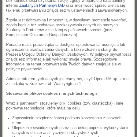
bez konieczności uzyskania Twojej zgody w oparciu o uzasadniony
interes
Zaufanych Partnerów IAB
oraz możliwość sprzeciwienia się
takiemu przetwarzaniu znajdziesz w ustawieniach zaawansowanych.
345. Zwiedziła wszystkie 50 stanów USA. I
01:28:29
Zgoda jest dobrowolna i możesz ją w dowolnym momencie wycofać,
nadal nie ma dość
zgoda będzie też podstawą przekazywania danych do naszych
Są ludzie, którzy jeżdżą do USA raz w życiu. I są tacy, którzy
Zaufanych Partnerów z siedzibą w państwach trzecich (poza
Europejskim Obszarem Gospodarczym).
wracają tam co roku — bo ciągle czują, że jeszcze coś na nich
czeka. Honorata Stolarzewcz po raz pierwszy poleciała...
Ponadto masz prawo żądania dostępu, sprostowania, usunięcia lub
ograniczenia przetwarzania danych, a także złożenia skargi do
Prezesa Urzędu Ochrony Danych Osobowych. W polityce prywatności
344. Poleciałyśmy do Atlanty na wystawę
42:44
znajdziesz informacje jak wykonać swoje prawa. Szczegółowe
Diora. SCAD skradł cały wyjazd
informacje na temat przetwarzania Twoich danych znajdują się w
polityce prywatności.
To miał być krótki, babski wypad do Atlanty: tani lot,
wystawa Diora i dwa dni w innym mieście. Tymczasem
Administratorem tych danych jesteśmy my, czyli Opera FM sp. z o.o.
z siedzibą w Krakowie, al. Waszyngtona 1.
największe wrażenie zrobiło na nas miejsce, o którego
istnieniu wcześniej nawet...
Stosowanie plików cookies i innych technologii
Wraz z partnerami stosujemy pliki cookies (tzw. ciasteczka) i inne
343. San Francisco. Miasto, do którego chce
41:38
pokrewne technologie, które mają na celu:
się wracać
Zapewnienie bezpieczeństwa podczas korzystania z naszych
Most Golden Gate, tramwaje kursujące po stromych ulicach i
stron
widoki, które od dekad pojawiają się w filmach i serialach.
Ulepszenie świadczonych przez nas usług poprzez wykorzystanie
danych w celach analitycznych i statystycznych
San Francisco należy do tych miast, które wielu osobom od