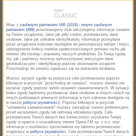
pełen zwrotów akcji. 250. urodziny Ameryki
od kulis
Jak wygląda dzień reportera podczas jednego z najlepiej
zabezpieczonych wydarzeń w Waszyngtonie? O której trzeba
Wraz z
zaufanymi partnerami IAB (1019)
i
innymi zaufanymi
partnerami (489)
przechowujemy i/lub odczytujemy informacje zawarte
wyjść z domu? Jak to się stało, że przez ponad godzinę
na Twoim urządzeniu, takie jak pliki cookie, przetwarzamy dane
byliśmy odsyłani...
osobowe, takie jak unikalne identyfikatory, informacje przesyłane
przez urządzenia końcowe niezbędne do personalizacji reklam i treści,
udostępnienie funkcji mediów społecznościowych pomiaru ruchu jak
347. 250 lat Ameryki. Polskie historie, o
01:00:25
również dla rozwoju i poprawny naszych produktów. Za Twoją zgodą
których prawie nikt nie słyszał
my, jak i partnerzy możemy wykorzystywać precyzyjne dane
geolokalizacyjne i identyfikację poprzez skanowanie urządzeń.
250 lat temu narodziły się Stany Zjednoczone. Ale historia
Przechodząc do serwisu zgadzasz się na wskazane działania.
Polaków w Ameryce zaczęła się znacznie wcześniej. Pierwsi
Możesz wyrazić zgodę na powyższe cele przetwarzania poprzez
polscy rzemieślnicy przypłynęli do Jamestown już w 1608
kliknięcie w przycisk "przechodzę do serwisu", możesz również nie
roku i...
wyrażać zgody poprzez wybór ustawień zaawansowanych. W sytuacji
braku zgody będziemy przetwarzać dane osobowe w innych celach na
innych podstawach prawnych (informacje w tym zakresie dostępne są
346. Nowe muzeum pod Lincoln Memorial i
30:36
w naszej
polityce prywatności
). Poprzez kliknięcie w przycisk
awantura o Reflecting Pool
"ustawienia zaawansowane" możesz zarządzać swoimi preferencjami
przed wyrażeniem zgody lub odmową udzielenia zgody. Cele
Co znajduje się pod Pomnikiem Lincolna? I dlaczego jedno z
przetwarzania Twoich danych bez konieczności uzyskania Twojej
najbardziej znanych miejsc w Waszyngtonie od kilku tygodni
zgody w oparciu o uzasadniony interes Opera FM sp. z o.o. oraz
informacje o możliwości sprzeciwienia się takiemu przetwarzaniu
nie schodzi z czołówek amerykańskich mediów? W tym
znajdziesz w
polityce prywatności
. Cele przetwarzania Twoich danych
odcinku zaglądamy do...