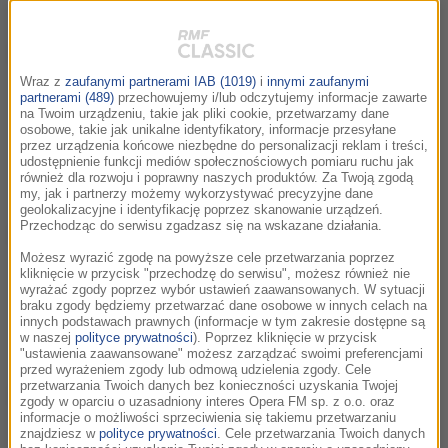
348. Ewakuacja, Secret Service i dzień
43:37
pełen zwrotów akcji. 250. urodziny Ameryki
Wraz z
zaufanymi partnerami IAB (1019)
i
innymi zaufanymi
od kulis
partnerami (489)
przechowujemy i/lub odczytujemy informacje zawarte
na Twoim urządzeniu, takie jak pliki cookie, przetwarzamy dane
Jak wygląda dzień reportera podczas jednego z najlepiej
osobowe, takie jak unikalne identyfikatory, informacje przesyłane
zabezpieczonych wydarzeń w Waszyngtonie? O której trzeba
przez urządzenia końcowe niezbędne do personalizacji reklam i treści,
wyjść z domu? Jak to się stało, że przez ponad godzinę
udostępnienie funkcji mediów społecznościowych pomiaru ruchu jak
byliśmy odsyłani...
również dla rozwoju i poprawny naszych produktów. Za Twoją zgodą
my, jak i partnerzy możemy wykorzystywać precyzyjne dane
geolokalizacyjne i identyfikację poprzez skanowanie urządzeń.
Przechodząc do serwisu zgadzasz się na wskazane działania.
347. 250 lat Ameryki. Polskie historie, o
01:00:25
których prawie nikt nie słyszał
Możesz wyrazić zgodę na powyższe cele przetwarzania poprzez
kliknięcie w przycisk "przechodzę do serwisu", możesz również nie
250 lat temu narodziły się Stany Zjednoczone. Ale historia
wyrażać zgody poprzez wybór ustawień zaawansowanych. W sytuacji
Polaków w Ameryce zaczęła się znacznie wcześniej. Pierwsi
braku zgody będziemy przetwarzać dane osobowe w innych celach na
polscy rzemieślnicy przypłynęli do Jamestown już w 1608
innych podstawach prawnych (informacje w tym zakresie dostępne są
w naszej
polityce prywatności
). Poprzez kliknięcie w przycisk
roku i...
"ustawienia zaawansowane" możesz zarządzać swoimi preferencjami
przed wyrażeniem zgody lub odmową udzielenia zgody. Cele
przetwarzania Twoich danych bez konieczności uzyskania Twojej
346. Nowe muzeum pod Lincoln Memorial i
30:36
zgody w oparciu o uzasadniony interes Opera FM sp. z o.o. oraz
awantura o Reflecting Pool
informacje o możliwości sprzeciwienia się takiemu przetwarzaniu
znajdziesz w
polityce prywatności
. Cele przetwarzania Twoich danych
Co znajduje się pod Pomnikiem Lincolna? I dlaczego jedno z