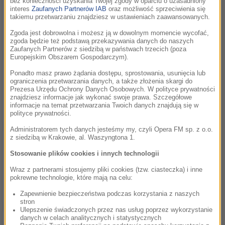
bez konieczności uzyskania Twojej zgody w oparciu o uzasadniony
najbardziej znanych miejsc w Waszyngtonie od kilku tygodni
interes
Zaufanych Partnerów IAB
oraz możliwość sprzeciwienia się
nie schodzi z czołówek amerykańskich mediów? W tym
takiemu przetwarzaniu znajdziesz w ustawieniach zaawansowanych.
odcinku zaglądamy do...
Zgoda jest dobrowolna i możesz ją w dowolnym momencie wycofać,
zgoda będzie też podstawą przekazywania danych do naszych
Zaufanych Partnerów z siedzibą w państwach trzecich (poza
345. Zwiedziła wszystkie 50 stanów USA. I
01:28:29
Europejskim Obszarem Gospodarczym).
nadal nie ma dość
Ponadto masz prawo żądania dostępu, sprostowania, usunięcia lub
Są ludzie, którzy jeżdżą do USA raz w życiu. I są tacy, którzy
ograniczenia przetwarzania danych, a także złożenia skargi do
wracają tam co roku — bo ciągle czują, że jeszcze coś na nich
Prezesa Urzędu Ochrony Danych Osobowych. W polityce prywatności
czeka. Honorata Stolarzewcz po raz pierwszy poleciała...
znajdziesz informacje jak wykonać swoje prawa. Szczegółowe
informacje na temat przetwarzania Twoich danych znajdują się w
polityce prywatności.
344. Poleciałyśmy do Atlanty na wystawę
42:44
Administratorem tych danych jesteśmy my, czyli Opera FM sp. z o.o.
Diora. SCAD skradł cały wyjazd
z siedzibą w Krakowie, al. Waszyngtona 1.
To miał być krótki, babski wypad do Atlanty: tani lot,
Stosowanie plików cookies i innych technologii
wystawa Diora i dwa dni w innym mieście. Tymczasem
największe wrażenie zrobiło na nas miejsce, o którego
Wraz z partnerami stosujemy pliki cookies (tzw. ciasteczka) i inne
pokrewne technologie, które mają na celu:
istnieniu wcześniej nawet...
Zapewnienie bezpieczeństwa podczas korzystania z naszych
stron
343. San Francisco. Miasto, do którego chce
41:38
Ulepszenie świadczonych przez nas usług poprzez wykorzystanie
się wracać
danych w celach analitycznych i statystycznych