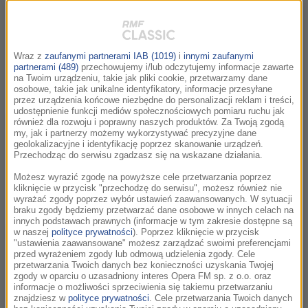
pełen zwrotów akcji. 250. urodziny Ameryki
od kulis
Jak wygląda dzień reportera podczas jednego z najlepiej
zabezpieczonych wydarzeń w Waszyngtonie? O której trzeba
Wraz z
zaufanymi partnerami IAB (1019)
i
innymi zaufanymi
partnerami (489)
przechowujemy i/lub odczytujemy informacje zawarte
wyjść z domu? Jak to się stało, że przez ponad godzinę
na Twoim urządzeniu, takie jak pliki cookie, przetwarzamy dane
byliśmy odsyłani...
osobowe, takie jak unikalne identyfikatory, informacje przesyłane
przez urządzenia końcowe niezbędne do personalizacji reklam i treści,
udostępnienie funkcji mediów społecznościowych pomiaru ruchu jak
347. 250 lat Ameryki. Polskie historie, o
01:00:25
również dla rozwoju i poprawny naszych produktów. Za Twoją zgodą
których prawie nikt nie słyszał
my, jak i partnerzy możemy wykorzystywać precyzyjne dane
geolokalizacyjne i identyfikację poprzez skanowanie urządzeń.
250 lat temu narodziły się Stany Zjednoczone. Ale historia
Przechodząc do serwisu zgadzasz się na wskazane działania.
Polaków w Ameryce zaczęła się znacznie wcześniej. Pierwsi
Możesz wyrazić zgodę na powyższe cele przetwarzania poprzez
polscy rzemieślnicy przypłynęli do Jamestown już w 1608
kliknięcie w przycisk "przechodzę do serwisu", możesz również nie
roku i...
wyrażać zgody poprzez wybór ustawień zaawansowanych. W sytuacji
braku zgody będziemy przetwarzać dane osobowe w innych celach na
innych podstawach prawnych (informacje w tym zakresie dostępne są
346. Nowe muzeum pod Lincoln Memorial i
30:36
w naszej
polityce prywatności
). Poprzez kliknięcie w przycisk
awantura o Reflecting Pool
"ustawienia zaawansowane" możesz zarządzać swoimi preferencjami
przed wyrażeniem zgody lub odmową udzielenia zgody. Cele
Co znajduje się pod Pomnikiem Lincolna? I dlaczego jedno z
przetwarzania Twoich danych bez konieczności uzyskania Twojej
najbardziej znanych miejsc w Waszyngtonie od kilku tygodni
zgody w oparciu o uzasadniony interes Opera FM sp. z o.o. oraz
informacje o możliwości sprzeciwienia się takiemu przetwarzaniu
nie schodzi z czołówek amerykańskich mediów? W tym
znajdziesz w
polityce prywatności
. Cele przetwarzania Twoich danych
odcinku zaglądamy do...