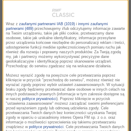
Lewandowskiego, konferencji prasowej i pracy mediów
podczas jednego z...
349. Nowy Air Force One. Prezent od
46:21
Wraz z
zaufanymi partnerami IAB (1019)
i
innymi zaufanymi
Kataru, który stał się problemem.
partnerami (489)
przechowujemy i/lub odczytujemy informacje zawarte
na Twoim urządzeniu, takie jak pliki cookie, przetwarzamy dane
Donald Trump dostał od Kataru luksusowego Boeinga 747-8
osobowe, takie jak unikalne identyfikatory, informacje przesyłane
wartego około 400 milionów dolarów. Maszyna miała
przez urządzenia końcowe niezbędne do personalizacji reklam i treści,
udostępnienie funkcji mediów społecznościowych pomiaru ruchu jak
szybko stać się nowym Air Force One. Pierwsza zagraniczna
również dla rozwoju i poprawny naszych produktów. Za Twoją zgodą
podróż ujawniła jednak...
my, jak i partnerzy możemy wykorzystywać precyzyjne dane
geolokalizacyjne i identyfikację poprzez skanowanie urządzeń.
Przechodząc do serwisu zgadzasz się na wskazane działania.
348. Ewakuacja, Secret Service i dzień
43:37
Możesz wyrazić zgodę na powyższe cele przetwarzania poprzez
pełen zwrotów akcji. 250. urodziny Ameryki
kliknięcie w przycisk "przechodzę do serwisu", możesz również nie
od kulis
wyrażać zgody poprzez wybór ustawień zaawansowanych. W sytuacji
braku zgody będziemy przetwarzać dane osobowe w innych celach na
Jak wygląda dzień reportera podczas jednego z najlepiej
innych podstawach prawnych (informacje w tym zakresie dostępne są
zabezpieczonych wydarzeń w Waszyngtonie? O której trzeba
w naszej
polityce prywatności
). Poprzez kliknięcie w przycisk
wyjść z domu? Jak to się stało, że przez ponad godzinę
"ustawienia zaawansowane" możesz zarządzać swoimi preferencjami
byliśmy odsyłani...
przed wyrażeniem zgody lub odmową udzielenia zgody. Cele
przetwarzania Twoich danych bez konieczności uzyskania Twojej
zgody w oparciu o uzasadniony interes Opera FM sp. z o.o. oraz
informacje o możliwości sprzeciwienia się takiemu przetwarzaniu
347. 250 lat Ameryki. Polskie historie, o
01:00:25
znajdziesz w
polityce prywatności
. Cele przetwarzania Twoich danych
których prawie nikt nie słyszał