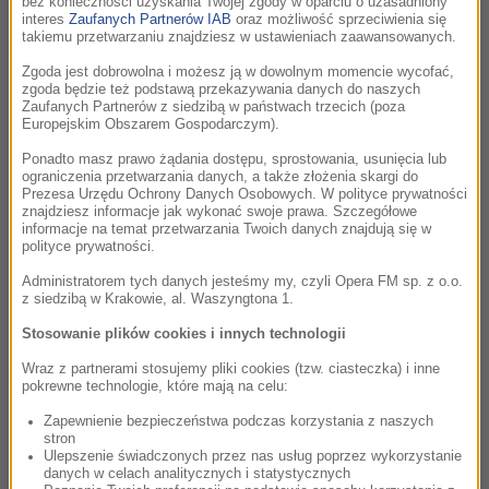
bez konieczności uzyskania Twojej zgody w oparciu o uzasadniony
interes
Zaufanych Partnerów IAB
oraz możliwość sprzeciwienia się
takiemu przetwarzaniu znajdziesz w ustawieniach zaawansowanych.
346. Nowe muzeum pod Lincoln Memorial i
30:36
awantura o Reflecting Pool
Zgoda jest dobrowolna i możesz ją w dowolnym momencie wycofać,
zgoda będzie też podstawą przekazywania danych do naszych
Co znajduje się pod Pomnikiem Lincolna? I dlaczego jedno z
Zaufanych Partnerów z siedzibą w państwach trzecich (poza
najbardziej znanych miejsc w Waszyngtonie od kilku tygodni
Europejskim Obszarem Gospodarczym).
nie schodzi z czołówek amerykańskich mediów? W tym
Ponadto masz prawo żądania dostępu, sprostowania, usunięcia lub
odcinku zaglądamy do...
ograniczenia przetwarzania danych, a także złożenia skargi do
Prezesa Urzędu Ochrony Danych Osobowych. W polityce prywatności
znajdziesz informacje jak wykonać swoje prawa. Szczegółowe
345. Zwiedziła wszystkie 50 stanów USA. I
01:28:29
informacje na temat przetwarzania Twoich danych znajdują się w
nadal nie ma dość
polityce prywatności.
Są ludzie, którzy jeżdżą do USA raz w życiu. I są tacy, którzy
Administratorem tych danych jesteśmy my, czyli Opera FM sp. z o.o.
wracają tam co roku — bo ciągle czują, że jeszcze coś na nich
z siedzibą w Krakowie, al. Waszyngtona 1.
czeka. Honorata Stolarzewcz po raz pierwszy poleciała...
Stosowanie plików cookies i innych technologii
Wraz z partnerami stosujemy pliki cookies (tzw. ciasteczka) i inne
344. Poleciałyśmy do Atlanty na wystawę
42:44
pokrewne technologie, które mają na celu:
Diora. SCAD skradł cały wyjazd
Zapewnienie bezpieczeństwa podczas korzystania z naszych
To miał być krótki, babski wypad do Atlanty: tani lot,
stron
wystawa Diora i dwa dni w innym mieście. Tymczasem
Ulepszenie świadczonych przez nas usług poprzez wykorzystanie
największe wrażenie zrobiło na nas miejsce, o którego
danych w celach analitycznych i statystycznych