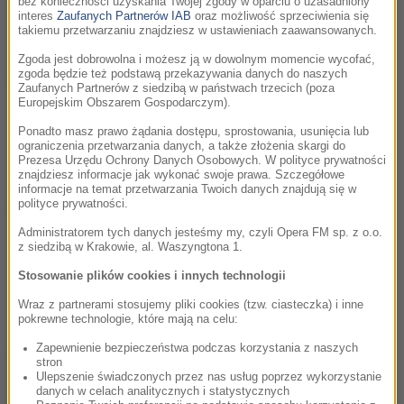
bez konieczności uzyskania Twojej zgody w oparciu o uzasadniony
nie schodzi z czołówek amerykańskich mediów? W tym
interes
Zaufanych Partnerów IAB
oraz możliwość sprzeciwienia się
odcinku zaglądamy do...
takiemu przetwarzaniu znajdziesz w ustawieniach zaawansowanych.
Zgoda jest dobrowolna i możesz ją w dowolnym momencie wycofać,
zgoda będzie też podstawą przekazywania danych do naszych
345. Zwiedziła wszystkie 50 stanów USA. I
01:28:29
Zaufanych Partnerów z siedzibą w państwach trzecich (poza
nadal nie ma dość
Europejskim Obszarem Gospodarczym).
Są ludzie, którzy jeżdżą do USA raz w życiu. I są tacy, którzy
Ponadto masz prawo żądania dostępu, sprostowania, usunięcia lub
wracają tam co roku — bo ciągle czują, że jeszcze coś na nich
ograniczenia przetwarzania danych, a także złożenia skargi do
czeka. Honorata Stolarzewcz po raz pierwszy poleciała...
Prezesa Urzędu Ochrony Danych Osobowych. W polityce prywatności
znajdziesz informacje jak wykonać swoje prawa. Szczegółowe
informacje na temat przetwarzania Twoich danych znajdują się w
polityce prywatności.
344. Poleciałyśmy do Atlanty na wystawę
42:44
Diora. SCAD skradł cały wyjazd
Administratorem tych danych jesteśmy my, czyli Opera FM sp. z o.o.
z siedzibą w Krakowie, al. Waszyngtona 1.
To miał być krótki, babski wypad do Atlanty: tani lot,
wystawa Diora i dwa dni w innym mieście. Tymczasem
Stosowanie plików cookies i innych technologii
największe wrażenie zrobiło na nas miejsce, o którego
istnieniu wcześniej nawet...
Wraz z partnerami stosujemy pliki cookies (tzw. ciasteczka) i inne
pokrewne technologie, które mają na celu:
Zapewnienie bezpieczeństwa podczas korzystania z naszych
343. San Francisco. Miasto, do którego chce
41:38
stron
się wracać
Ulepszenie świadczonych przez nas usług poprzez wykorzystanie
danych w celach analitycznych i statystycznych
Most Golden Gate, tramwaje kursujące po stromych ulicach i