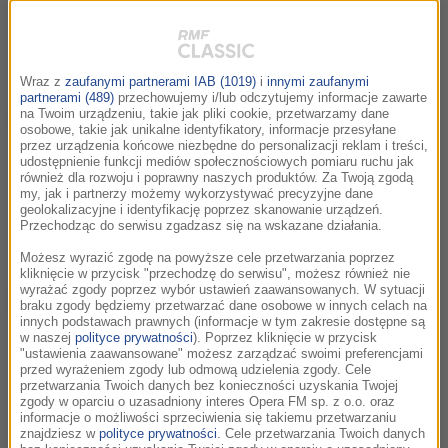
Donald Trump dostał od Kataru luksusowego Boeinga 747-8
wartego około 400 milionów dolarów. Maszyna miała
szybko stać się nowym Air Force One. Pierwsza zagraniczna
podróż ujawniła jednak...
Wraz z
zaufanymi partnerami IAB (1019)
i
innymi zaufanymi
partnerami (489)
przechowujemy i/lub odczytujemy informacje zawarte
na Twoim urządzeniu, takie jak pliki cookie, przetwarzamy dane
348. Ewakuacja, Secret Service i dzień
43:37
osobowe, takie jak unikalne identyfikatory, informacje przesyłane
pełen zwrotów akcji. 250. urodziny Ameryki
przez urządzenia końcowe niezbędne do personalizacji reklam i treści,
od kulis
udostępnienie funkcji mediów społecznościowych pomiaru ruchu jak
również dla rozwoju i poprawny naszych produktów. Za Twoją zgodą
Jak wygląda dzień reportera podczas jednego z najlepiej
my, jak i partnerzy możemy wykorzystywać precyzyjne dane
zabezpieczonych wydarzeń w Waszyngtonie? O której trzeba
geolokalizacyjne i identyfikację poprzez skanowanie urządzeń.
wyjść z domu? Jak to się stało, że przez ponad godzinę
Przechodząc do serwisu zgadzasz się na wskazane działania.
byliśmy odsyłani...
Możesz wyrazić zgodę na powyższe cele przetwarzania poprzez
kliknięcie w przycisk "przechodzę do serwisu", możesz również nie
wyrażać zgody poprzez wybór ustawień zaawansowanych. W sytuacji
347. 250 lat Ameryki. Polskie historie, o
01:00:25
braku zgody będziemy przetwarzać dane osobowe w innych celach na
których prawie nikt nie słyszał
innych podstawach prawnych (informacje w tym zakresie dostępne są
w naszej
polityce prywatności
). Poprzez kliknięcie w przycisk
250 lat temu narodziły się Stany Zjednoczone. Ale historia
"ustawienia zaawansowane" możesz zarządzać swoimi preferencjami
Polaków w Ameryce zaczęła się znacznie wcześniej. Pierwsi
przed wyrażeniem zgody lub odmową udzielenia zgody. Cele
polscy rzemieślnicy przypłynęli do Jamestown już w 1608
przetwarzania Twoich danych bez konieczności uzyskania Twojej
zgody w oparciu o uzasadniony interes Opera FM sp. z o.o. oraz
roku i...
informacje o możliwości sprzeciwienia się takiemu przetwarzaniu
znajdziesz w
polityce prywatności
. Cele przetwarzania Twoich danych