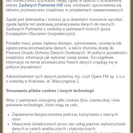
bez konieczności uzyskania Twojej zgody w oparciu o uzasadniony
346. Nowe muzeum pod Lincoln Memorial i
30:36
interes
Zaufanych Partnerów IAB
oraz możliwość sprzeciwienia się
awantura o Reflecting Pool
takiemu przetwarzaniu znajdziesz w ustawieniach zaawansowanych.
Co znajduje się pod Pomnikiem Lincolna? I dlaczego jedno z
Zgoda jest dobrowolna i możesz ją w dowolnym momencie wycofać,
najbardziej znanych miejsc w Waszyngtonie od kilku tygodni
zgoda będzie też podstawą przekazywania danych do naszych
Zaufanych Partnerów z siedzibą w państwach trzecich (poza
nie schodzi z czołówek amerykańskich mediów? W tym
Europejskim Obszarem Gospodarczym).
odcinku zaglądamy do...
Ponadto masz prawo żądania dostępu, sprostowania, usunięcia lub
ograniczenia przetwarzania danych, a także złożenia skargi do
345. Zwiedziła wszystkie 50 stanów USA. I
01:28:29
Prezesa Urzędu Ochrony Danych Osobowych. W polityce prywatności
nadal nie ma dość
znajdziesz informacje jak wykonać swoje prawa. Szczegółowe
informacje na temat przetwarzania Twoich danych znajdują się w
Są ludzie, którzy jeżdżą do USA raz w życiu. I są tacy, którzy
polityce prywatności.
wracają tam co roku — bo ciągle czują, że jeszcze coś na nich
Administratorem tych danych jesteśmy my, czyli Opera FM sp. z o.o.
czeka. Honorata Stolarzewcz po raz pierwszy poleciała...
z siedzibą w Krakowie, al. Waszyngtona 1.
Stosowanie plików cookies i innych technologii
344. Poleciałyśmy do Atlanty na wystawę
42:44
Diora. SCAD skradł cały wyjazd
Wraz z partnerami stosujemy pliki cookies (tzw. ciasteczka) i inne
pokrewne technologie, które mają na celu:
To miał być krótki, babski wypad do Atlanty: tani lot,
wystawa Diora i dwa dni w innym mieście. Tymczasem
Zapewnienie bezpieczeństwa podczas korzystania z naszych
największe wrażenie zrobiło na nas miejsce, o którego
stron
Ulepszenie świadczonych przez nas usług poprzez wykorzystanie
istnieniu wcześniej nawet...
danych w celach analitycznych i statystycznych