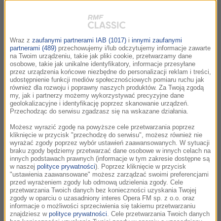
wartego około 400 milionów dolarów. Maszyna miała
szybko stać się nowym Air Force One. Pierwsza zagraniczna
podróż ujawniła jednak...
Wraz z
zaufanymi partnerami IAB (1017)
i
innymi zaufanymi
partnerami (489)
przechowujemy i/lub odczytujemy informacje zawarte
348. Ewakuacja, Secret Service i dzień
43:37
na Twoim urządzeniu, takie jak pliki cookie, przetwarzamy dane
pełen zwrotów akcji. 250. urodziny Ameryki
osobowe, takie jak unikalne identyfikatory, informacje przesyłane
od kulis
przez urządzenia końcowe niezbędne do personalizacji reklam i treści,
udostępnienie funkcji mediów społecznościowych pomiaru ruchu jak
Jak wygląda dzień reportera podczas jednego z najlepiej
również dla rozwoju i poprawny naszych produktów. Za Twoją zgodą
zabezpieczonych wydarzeń w Waszyngtonie? O której trzeba
my, jak i partnerzy możemy wykorzystywać precyzyjne dane
geolokalizacyjne i identyfikację poprzez skanowanie urządzeń.
wyjść z domu? Jak to się stało, że przez ponad godzinę
Przechodząc do serwisu zgadzasz się na wskazane działania.
byliśmy odsyłani...
Możesz wyrazić zgodę na powyższe cele przetwarzania poprzez
kliknięcie w przycisk "przechodzę do serwisu", możesz również nie
347. 250 lat Ameryki. Polskie historie, o
01:00:25
wyrażać zgody poprzez wybór ustawień zaawansowanych. W sytuacji
braku zgody będziemy przetwarzać dane osobowe w innych celach na
których prawie nikt nie słyszał
innych podstawach prawnych (informacje w tym zakresie dostępne są
250 lat temu narodziły się Stany Zjednoczone. Ale historia
w naszej
polityce prywatności
). Poprzez kliknięcie w przycisk
"ustawienia zaawansowane" możesz zarządzać swoimi preferencjami
Polaków w Ameryce zaczęła się znacznie wcześniej. Pierwsi
przed wyrażeniem zgody lub odmową udzielenia zgody. Cele
polscy rzemieślnicy przypłynęli do Jamestown już w 1608
przetwarzania Twoich danych bez konieczności uzyskania Twojej
roku i...
zgody w oparciu o uzasadniony interes Opera FM sp. z o.o. oraz
informacje o możliwości sprzeciwienia się takiemu przetwarzaniu
znajdziesz w
polityce prywatności
. Cele przetwarzania Twoich danych