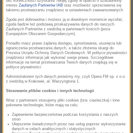
bez konieczności uzyskania Twojej zgody w oparciu o uzasadniony
interes
Zaufanych Partnerów IAB
oraz możliwość sprzeciwienia się
346. Nowe muzeum pod Lincoln Memorial i
30:36
takiemu przetwarzaniu znajdziesz w ustawieniach zaawansowanych.
awantura o Reflecting Pool
Zgoda jest dobrowolna i możesz ją w dowolnym momencie wycofać,
Co znajduje się pod Pomnikiem Lincolna? I dlaczego jedno z
zgoda będzie też podstawą przekazywania danych do naszych
najbardziej znanych miejsc w Waszyngtonie od kilku tygodni
Zaufanych Partnerów z siedzibą w państwach trzecich (poza
nie schodzi z czołówek amerykańskich mediów? W tym
Europejskim Obszarem Gospodarczym).
odcinku zaglądamy do...
Ponadto masz prawo żądania dostępu, sprostowania, usunięcia lub
ograniczenia przetwarzania danych, a także złożenia skargi do
Prezesa Urzędu Ochrony Danych Osobowych. W polityce prywatności
345. Zwiedziła wszystkie 50 stanów USA. I
01:28:29
znajdziesz informacje jak wykonać swoje prawa. Szczegółowe
nadal nie ma dość
informacje na temat przetwarzania Twoich danych znajdują się w
polityce prywatności.
Są ludzie, którzy jeżdżą do USA raz w życiu. I są tacy, którzy
wracają tam co roku — bo ciągle czują, że jeszcze coś na nich
Administratorem tych danych jesteśmy my, czyli Opera FM sp. z o.o.
czeka. Honorata Stolarzewcz po raz pierwszy poleciała...
z siedzibą w Krakowie, al. Waszyngtona 1.
Stosowanie plików cookies i innych technologii
344. Poleciałyśmy do Atlanty na wystawę
42:44
Wraz z partnerami stosujemy pliki cookies (tzw. ciasteczka) i inne
Diora. SCAD skradł cały wyjazd
pokrewne technologie, które mają na celu:
To miał być krótki, babski wypad do Atlanty: tani lot,
Zapewnienie bezpieczeństwa podczas korzystania z naszych
wystawa Diora i dwa dni w innym mieście. Tymczasem
stron
największe wrażenie zrobiło na nas miejsce, o którego
Ulepszenie świadczonych przez nas usług poprzez wykorzystanie
danych w celach analitycznych i statystycznych
istnieniu wcześniej nawet...