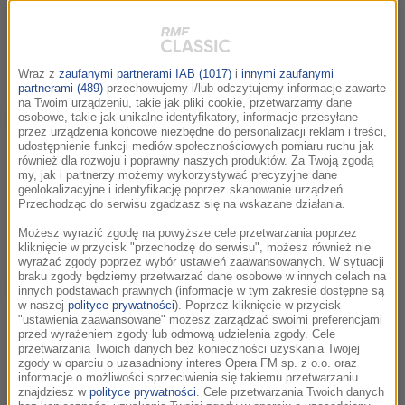
Donald Trump dostał od Kataru luksusowego Boeinga 747-8
wartego około 400 milionów dolarów. Maszyna miała
szybko stać się nowym Air Force One. Pierwsza zagraniczna
podróż ujawniła jednak...
Wraz z
zaufanymi partnerami IAB (1017)
i
innymi zaufanymi
partnerami (489)
przechowujemy i/lub odczytujemy informacje zawarte
na Twoim urządzeniu, takie jak pliki cookie, przetwarzamy dane
348. Ewakuacja, Secret Service i dzień
osobowe, takie jak unikalne identyfikatory, informacje przesyłane
43:37
przez urządzenia końcowe niezbędne do personalizacji reklam i treści,
pełen zwrotów akcji. 250. urodziny Ameryki
udostępnienie funkcji mediów społecznościowych pomiaru ruchu jak
od kulis
również dla rozwoju i poprawny naszych produktów. Za Twoją zgodą
my, jak i partnerzy możemy wykorzystywać precyzyjne dane
Jak wygląda dzień reportera podczas jednego z najlepiej
geolokalizacyjne i identyfikację poprzez skanowanie urządzeń.
zabezpieczonych wydarzeń w Waszyngtonie? O której trzeba
Przechodząc do serwisu zgadzasz się na wskazane działania.
wyjść z domu? Jak to się stało, że przez ponad godzinę
Możesz wyrazić zgodę na powyższe cele przetwarzania poprzez
byliśmy odsyłani...
kliknięcie w przycisk "przechodzę do serwisu", możesz również nie
wyrażać zgody poprzez wybór ustawień zaawansowanych. W sytuacji
braku zgody będziemy przetwarzać dane osobowe w innych celach na
347. 250 lat Ameryki. Polskie historie, o
01:00:25
innych podstawach prawnych (informacje w tym zakresie dostępne są
których prawie nikt nie słyszał
w naszej
polityce prywatności
). Poprzez kliknięcie w przycisk
"ustawienia zaawansowane" możesz zarządzać swoimi preferencjami
250 lat temu narodziły się Stany Zjednoczone. Ale historia
przed wyrażeniem zgody lub odmową udzielenia zgody. Cele
Polaków w Ameryce zaczęła się znacznie wcześniej. Pierwsi
przetwarzania Twoich danych bez konieczności uzyskania Twojej
polscy rzemieślnicy przypłynęli do Jamestown już w 1608
zgody w oparciu o uzasadniony interes Opera FM sp. z o.o. oraz
informacje o możliwości sprzeciwienia się takiemu przetwarzaniu
roku i...
znajdziesz w
polityce prywatności
. Cele przetwarzania Twoich danych