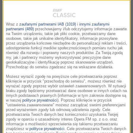
podróż ujawniła jednak...
348. Ewakuacja, Secret Service i dzień
43:37
pełen zwrotów akcji. 250. urodziny Ameryki
Wraz z
zaufanymi partnerami IAB (1019)
i
innymi zaufanymi
partnerami (489)
przechowujemy i/lub odczytujemy informacje zawarte
od kulis
na Twoim urządzeniu, takie jak pliki cookie, przetwarzamy dane
Jak wygląda dzień reportera podczas jednego z najlepiej
osobowe, takie jak unikalne identyfikatory, informacje przesyłane
przez urządzenia końcowe niezbędne do personalizacji reklam i treści,
zabezpieczonych wydarzeń w Waszyngtonie? O której trzeba
udostępnienie funkcji mediów społecznościowych pomiaru ruchu jak
wyjść z domu? Jak to się stało, że przez ponad godzinę
również dla rozwoju i poprawny naszych produktów. Za Twoją zgodą
byliśmy odsyłani...
my, jak i partnerzy możemy wykorzystywać precyzyjne dane
geolokalizacyjne i identyfikację poprzez skanowanie urządzeń.
Przechodząc do serwisu zgadzasz się na wskazane działania.
347. 250 lat Ameryki. Polskie historie, o
01:00:25
Możesz wyrazić zgodę na powyższe cele przetwarzania poprzez
których prawie nikt nie słyszał
kliknięcie w przycisk "przechodzę do serwisu", możesz również nie
250 lat temu narodziły się Stany Zjednoczone. Ale historia
wyrażać zgody poprzez wybór ustawień zaawansowanych. W sytuacji
braku zgody będziemy przetwarzać dane osobowe w innych celach na
Polaków w Ameryce zaczęła się znacznie wcześniej. Pierwsi
innych podstawach prawnych (informacje w tym zakresie dostępne są
polscy rzemieślnicy przypłynęli do Jamestown już w 1608
w naszej
polityce prywatności
). Poprzez kliknięcie w przycisk
roku i...
"ustawienia zaawansowane" możesz zarządzać swoimi preferencjami
przed wyrażeniem zgody lub odmową udzielenia zgody. Cele
przetwarzania Twoich danych bez konieczności uzyskania Twojej
346. Nowe muzeum pod Lincoln Memorial i
zgody w oparciu o uzasadniony interes Opera FM sp. z o.o. oraz
30:36
informacje o możliwości sprzeciwienia się takiemu przetwarzaniu
awantura o Reflecting Pool
znajdziesz w
polityce prywatności
. Cele przetwarzania Twoich danych