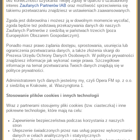
bez konieczności uzyskania Twojej zgody w oparciu o uzasadniony
najbardziej znanych miejsc w Waszyngtonie od kilku tygodni
interes
Zaufanych Partnerów IAB
oraz możliwość sprzeciwienia się
nie schodzi z czołówek amerykańskich mediów? W tym
takiemu przetwarzaniu znajdziesz w ustawieniach zaawansowanych.
odcinku zaglądamy do...
Zgoda jest dobrowolna i możesz ją w dowolnym momencie wycofać,
zgoda będzie też podstawą przekazywania danych do naszych
Zaufanych Partnerów z siedzibą w państwach trzecich (poza
345. Zwiedziła wszystkie 50 stanów USA. I
01:28:29
Europejskim Obszarem Gospodarczym).
nadal nie ma dość
Ponadto masz prawo żądania dostępu, sprostowania, usunięcia lub
Są ludzie, którzy jeżdżą do USA raz w życiu. I są tacy, którzy
ograniczenia przetwarzania danych, a także złożenia skargi do
wracają tam co roku — bo ciągle czują, że jeszcze coś na nich
Prezesa Urzędu Ochrony Danych Osobowych. W polityce prywatności
czeka. Honorata Stolarzewcz po raz pierwszy poleciała...
znajdziesz informacje jak wykonać swoje prawa. Szczegółowe
informacje na temat przetwarzania Twoich danych znajdują się w
polityce prywatności.
344. Poleciałyśmy do Atlanty na wystawę
42:44
Administratorem tych danych jesteśmy my, czyli Opera FM sp. z o.o.
Diora. SCAD skradł cały wyjazd
z siedzibą w Krakowie, al. Waszyngtona 1.
To miał być krótki, babski wypad do Atlanty: tani lot,
Stosowanie plików cookies i innych technologii
wystawa Diora i dwa dni w innym mieście. Tymczasem
największe wrażenie zrobiło na nas miejsce, o którego
Wraz z partnerami stosujemy pliki cookies (tzw. ciasteczka) i inne
istnieniu wcześniej nawet...
pokrewne technologie, które mają na celu:
Zapewnienie bezpieczeństwa podczas korzystania z naszych
stron
343. San Francisco. Miasto, do którego chce
41:38
Ulepszenie świadczonych przez nas usług poprzez wykorzystanie
się wracać
danych w celach analitycznych i statystycznych