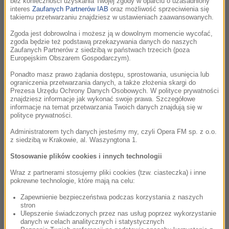
bez konieczności uzyskania Twojej zgody w oparciu o uzasadniony
granicach ludzkiego sumienia – rozmowa z
interes
Zaufanych Partnerów IAB
oraz możliwość sprzeciwienia się
Barbarą Wysoczańską wokół książki pt.:
takiemu przetwarzaniu znajdziesz w ustawieniach zaawansowanych.
„Ciężar winy”.
Zgoda jest dobrowolna i możesz ją w dowolnym momencie wycofać,
Czasy II wojny światowej, trudne decyzje, zakazana miłość i
zgoda będzie też podstawą przekazywania danych do naszych
poczucie winy, które wyniszcza. O tym, między innymi, pisze
Zaufanych Partnerów z siedzibą w państwach trzecich (poza
w swojej najnowszej książce pt.: „Ciężar winy” Barbara...
Europejskim Obszarem Gospodarczym).
Ponadto masz prawo żądania dostępu, sprostowania, usunięcia lub
ograniczenia przetwarzania danych, a także złożenia skargi do
Wit Szostak w „Suchych strugach” - o
19:57
Prezesa Urzędu Ochrony Danych Osobowych. W polityce prywatności
pamięci, opowiadaniu przeszłości i
znajdziesz informacje jak wykonać swoje prawa. Szczegółowe
miejscach, które istnieją między
informacje na temat przetwarzania Twoich danych znajdują się w
polityce prywatności.
rzeczywistością a wyobraźnią.
Jak opowiedzieć świat, który rozpada się na obrazy, urywki
Administratorem tych danych jesteśmy my, czyli Opera FM sp. z o.o.
z siedzibą w Krakowie, al. Waszyngtona 1.
wspomnień i niepewne ślady przeszłości? Czy pamięć jest
zapisem tego, co naprawdę było, czy raczej opowieścią,
Stosowanie plików cookies i innych technologii
którą...
Wraz z partnerami stosujemy pliki cookies (tzw. ciasteczka) i inne
pokrewne technologie, które mają na celu:
„Przejścia. Którędy do miłości?” — rozmowa
19:58
Zapewnienie bezpieczeństwa podczas korzystania z naszych
z Natalią de Barbaro o zmianie, kryzysach,
stron
bliskości, kobiecej sile i odnajdywaniu
Ulepszenie świadczonych przez nas usług poprzez wykorzystanie
siebie. cz.2
danych w celach analitycznych i statystycznych