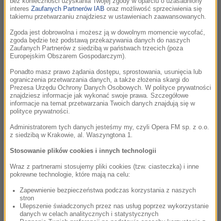
„Szeleścidło” to dość tajemnicza powieść o samotności,
bez konieczności uzyskania Twojej zgody w oparciu o uzasadniony
emocjach i sile wyobraźni, która pomaga przetrwać trudne
interes
Zaufanych Partnerów IAB
oraz możliwość sprzeciwienia się
takiemu przetwarzaniu znajdziesz w ustawieniach zaawansowanych.
doświadczenia. Historia łączy losy chłopca marzącego o...
Zgoda jest dobrowolna i możesz ją w dowolnym momencie wycofać,
zgoda będzie też podstawą przekazywania danych do naszych
O wojnie, lęku, odpowiedzialności i
15:48
Zaufanych Partnerów z siedzibą w państwach trzecich (poza
granicach ludzkiego sumienia – rozmowa z
Europejskim Obszarem Gospodarczym).
Barbarą Wysoczańską wokół książki pt.:
Ponadto masz prawo żądania dostępu, sprostowania, usunięcia lub
„Ciężar winy”.
ograniczenia przetwarzania danych, a także złożenia skargi do
Prezesa Urzędu Ochrony Danych Osobowych. W polityce prywatności
Czasy II wojny światowej, trudne decyzje, zakazana miłość i
znajdziesz informacje jak wykonać swoje prawa. Szczegółowe
poczucie winy, które wyniszcza. O tym, między innymi, pisze
informacje na temat przetwarzania Twoich danych znajdują się w
w swojej najnowszej książce pt.: „Ciężar winy” Barbara...
polityce prywatności.
Administratorem tych danych jesteśmy my, czyli Opera FM sp. z o.o.
Wit Szostak w „Suchych strugach” - o
19:57
z siedzibą w Krakowie, al. Waszyngtona 1.
pamięci, opowiadaniu przeszłości i
Stosowanie plików cookies i innych technologii
miejscach, które istnieją między
rzeczywistością a wyobraźnią.
Wraz z partnerami stosujemy pliki cookies (tzw. ciasteczka) i inne
pokrewne technologie, które mają na celu:
Jak opowiedzieć świat, który rozpada się na obrazy, urywki
wspomnień i niepewne ślady przeszłości? Czy pamięć jest
Zapewnienie bezpieczeństwa podczas korzystania z naszych
zapisem tego, co naprawdę było, czy raczej opowieścią,
stron
Ulepszenie świadczonych przez nas usług poprzez wykorzystanie
którą...
danych w celach analitycznych i statystycznych