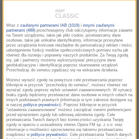
„Szeleścidło” to dość tajemnicza powieść o samotności,
emocjach i sile wyobraźni, która pomaga przetrwać trudne
doświadczenia. Historia łączy losy chłopca marzącego o...
Wraz z
zaufanymi partnerami IAB (1019)
i
innymi zaufanymi
O wojnie, lęku, odpowiedzialności i
15:48
partnerami (489)
przechowujemy i/lub odczytujemy informacje zawarte
na Twoim urządzeniu, takie jak pliki cookie, przetwarzamy dane
granicach ludzkiego sumienia – rozmowa z
osobowe, takie jak unikalne identyfikatory, informacje przesyłane
Barbarą Wysoczańską wokół książki pt.:
przez urządzenia końcowe niezbędne do personalizacji reklam i treści,
„Ciężar winy”.
udostępnienie funkcji mediów społecznościowych pomiaru ruchu jak
również dla rozwoju i poprawny naszych produktów. Za Twoją zgodą
Czasy II wojny światowej, trudne decyzje, zakazana miłość i
my, jak i partnerzy możemy wykorzystywać precyzyjne dane
poczucie winy, które wyniszcza. O tym, między innymi, pisze
geolokalizacyjne i identyfikację poprzez skanowanie urządzeń.
w swojej najnowszej książce pt.: „Ciężar winy” Barbara...
Przechodząc do serwisu zgadzasz się na wskazane działania.
Możesz wyrazić zgodę na powyższe cele przetwarzania poprzez
kliknięcie w przycisk "przechodzę do serwisu", możesz również nie
Wit Szostak w „Suchych strugach” - o
19:57
wyrażać zgody poprzez wybór ustawień zaawansowanych. W sytuacji
pamięci, opowiadaniu przeszłości i
braku zgody będziemy przetwarzać dane osobowe w innych celach na
miejscach, które istnieją między
innych podstawach prawnych (informacje w tym zakresie dostępne są
rzeczywistością a wyobraźnią.
w naszej
polityce prywatności
). Poprzez kliknięcie w przycisk
"ustawienia zaawansowane" możesz zarządzać swoimi preferencjami
Jak opowiedzieć świat, który rozpada się na obrazy, urywki
przed wyrażeniem zgody lub odmową udzielenia zgody. Cele
wspomnień i niepewne ślady przeszłości? Czy pamięć jest
przetwarzania Twoich danych bez konieczności uzyskania Twojej
zgody w oparciu o uzasadniony interes Opera FM sp. z o.o. oraz
zapisem tego, co naprawdę było, czy raczej opowieścią,
informacje o możliwości sprzeciwienia się takiemu przetwarzaniu
którą...
znajdziesz w
polityce prywatności
. Cele przetwarzania Twoich danych