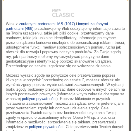
„Obudzony z niebytu” Tomasza Klatkiewicza to nie jest
książka o spektakularnym upadku celebryty, ani fikcyjna
historia wymyślonego bohatera. To osobista, prawdziwa i
niezwykle szczera oraz...
Wraz z
zaufanymi partnerami IAB (1017)
i
innymi zaufanymi
partnerami (489)
przechowujemy i/lub odczytujemy informacje zawarte
Kiedy archiwalne nagrania zyskują nowe
na Twoim urządzeniu, takie jak pliki cookie, przetwarzamy dane
12:18
osobowe, takie jak unikalne identyfikatory, informacje przesyłane
życie. Michał Zabłocki o „Anikotach” –
przez urządzenia końcowe niezbędne do personalizacji reklam i treści,
niezwykłym projekcie i albumie z głosem
udostępnienie funkcji mediów społecznościowych pomiaru ruchu jak
Anny Szałapak.
również dla rozwoju i poprawny naszych produktów. Za Twoją zgodą
my, jak i partnerzy możemy wykorzystywać precyzyjne dane
Naszym gościem jest Michał Zabłocki – poeta, autor
geolokalizacyjne i identyfikację poprzez skanowanie urządzeń.
tekstów piosenek i twórca wyjątkowego projektu „Anikoty”.
Przechodząc do serwisu zgadzasz się na wskazane działania.
To niezwykły album oparty na archiwalnych nagraniach
Możesz wyrazić zgodę na powyższe cele przetwarzania poprzez
Anny Szałapak,...
kliknięcie w przycisk "przechodzę do serwisu", możesz również nie
wyrażać zgody poprzez wybór ustawień zaawansowanych. W sytuacji
braku zgody będziemy przetwarzać dane osobowe w innych celach na
Czy Jagiełło faktycznie był największym
34:26
innych podstawach prawnych (informacje w tym zakresie dostępne są
politykiem średniowiecznej Polski?
w naszej
polityce prywatności
). Poprzez kliknięcie w przycisk
"ustawienia zaawansowane" możesz zarządzać swoimi preferencjami
Rozmowa z Michaelem Morysem-
przed wyrażeniem zgody lub odmową udzielenia zgody. Cele
Twarowskim o książce pt.: "Jagiełło Rex"
przetwarzania Twoich danych bez konieczności uzyskania Twojej
zgody w oparciu o uzasadniony interes Opera FM sp. z o.o. oraz
Ukazała się kolejna książka w bestsellerowej serii o polskich
informacje o możliwości sprzeciwienia się takiemu przetwarzaniu
monarchach, której autorem jest dr Michael Morys-
znajdziesz w
polityce prywatności
. Cele przetwarzania Twoich danych
Twarowski, historyk, pisarz i publicysta. Po biografiach