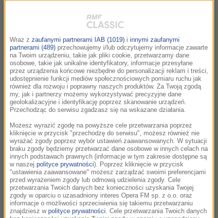
książka o spektakularnym upadku celebryty, ani fikcyjna
historia wymyślonego bohatera. To osobista, prawdziwa i
niezwykle szczera oraz...
Wraz z
zaufanymi partnerami IAB (1019)
i
innymi zaufanymi
partnerami (489)
przechowujemy i/lub odczytujemy informacje zawarte
Kiedy archiwalne nagrania zyskują nowe
12:18
na Twoim urządzeniu, takie jak pliki cookie, przetwarzamy dane
życie. Michał Zabłocki o „Anikotach” –
osobowe, takie jak unikalne identyfikatory, informacje przesyłane
niezwykłym projekcie i albumie z głosem
przez urządzenia końcowe niezbędne do personalizacji reklam i treści,
udostępnienie funkcji mediów społecznościowych pomiaru ruchu jak
Anny Szałapak.
również dla rozwoju i poprawny naszych produktów. Za Twoją zgodą
Naszym gościem jest Michał Zabłocki – poeta, autor
my, jak i partnerzy możemy wykorzystywać precyzyjne dane
geolokalizacyjne i identyfikację poprzez skanowanie urządzeń.
tekstów piosenek i twórca wyjątkowego projektu „Anikoty”.
Przechodząc do serwisu zgadzasz się na wskazane działania.
To niezwykły album oparty na archiwalnych nagraniach
Anny Szałapak,...
Możesz wyrazić zgodę na powyższe cele przetwarzania poprzez
kliknięcie w przycisk "przechodzę do serwisu", możesz również nie
wyrażać zgody poprzez wybór ustawień zaawansowanych. W sytuacji
braku zgody będziemy przetwarzać dane osobowe w innych celach na
Czy Jagiełło faktycznie był największym
34:26
innych podstawach prawnych (informacje w tym zakresie dostępne są
politykiem średniowiecznej Polski?
w naszej
polityce prywatności
). Poprzez kliknięcie w przycisk
Rozmowa z Michaelem Morysem-
"ustawienia zaawansowane" możesz zarządzać swoimi preferencjami
Twarowskim o książce pt.: "Jagiełło Rex"
przed wyrażeniem zgody lub odmową udzielenia zgody. Cele
przetwarzania Twoich danych bez konieczności uzyskania Twojej
Ukazała się kolejna książka w bestsellerowej serii o polskich
zgody w oparciu o uzasadniony interes Opera FM sp. z o.o. oraz
monarchach, której autorem jest dr Michael Morys-
informacje o możliwości sprzeciwienia się takiemu przetwarzaniu
znajdziesz w
polityce prywatności
. Cele przetwarzania Twoich danych
Twarowski, historyk, pisarz i publicysta. Po biografiach