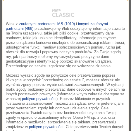
Rozmowa z Michaelem Morysem-
Twarowskim o książce pt.: "Jagiełło Rex"
Ukazała się kolejna książka w bestsellerowej serii o polskich
monarchach, której autorem jest dr Michael Morys-
Wraz z
zaufanymi partnerami IAB (1019)
i
innymi zaufanymi
Twarowski, historyk, pisarz i publicysta. Po biografiach
partnerami (489)
przechowujemy i/lub odczytujemy informacje zawarte
Łokietka i Chrobrego,...
na Twoim urządzeniu, takie jak pliki cookie, przetwarzamy dane
osobowe, takie jak unikalne identyfikatory, informacje przesyłane
przez urządzenia końcowe niezbędne do personalizacji reklam i treści,
Tomasz Maruszewski w powieści
13:54
udostępnienie funkcji mediów społecznościowych pomiaru ruchu jak
również dla rozwoju i poprawny naszych produktów. Za Twoją zgodą
"Szeleścidło" mówi o samotności, męskich
my, jak i partnerzy możemy wykorzystywać precyzyjne dane
emocjach i próbie godzenia się ze sobą.
geolokalizacyjne i identyfikację poprzez skanowanie urządzeń.
Przechodząc do serwisu zgadzasz się na wskazane działania.
„Szeleścidło” to dość tajemnicza powieść o samotności,
emocjach i sile wyobraźni, która pomaga przetrwać trudne
Możesz wyrazić zgodę na powyższe cele przetwarzania poprzez
doświadczenia. Historia łączy losy chłopca marzącego o...
kliknięcie w przycisk "przechodzę do serwisu", możesz również nie
wyrażać zgody poprzez wybór ustawień zaawansowanych. W sytuacji
braku zgody będziemy przetwarzać dane osobowe w innych celach na
O wojnie, lęku, odpowiedzialności i
15:48
innych podstawach prawnych (informacje w tym zakresie dostępne są
w naszej
polityce prywatności
). Poprzez kliknięcie w przycisk
granicach ludzkiego sumienia – rozmowa z
"ustawienia zaawansowane" możesz zarządzać swoimi preferencjami
Barbarą Wysoczańską wokół książki pt.:
przed wyrażeniem zgody lub odmową udzielenia zgody. Cele
„Ciężar winy”.
przetwarzania Twoich danych bez konieczności uzyskania Twojej
zgody w oparciu o uzasadniony interes Opera FM sp. z o.o. oraz
Czasy II wojny światowej, trudne decyzje, zakazana miłość i
informacje o możliwości sprzeciwienia się takiemu przetwarzaniu
poczucie winy, które wyniszcza. O tym, między innymi, pisze
znajdziesz w
polityce prywatności
. Cele przetwarzania Twoich danych