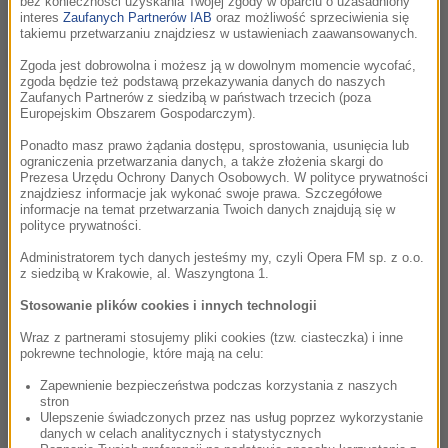
w swojej najnowszej książce pt.: „Ciężar winy” Barbara...
bez konieczności uzyskania Twojej zgody w oparciu o uzasadniony
interes
Zaufanych Partnerów IAB
oraz możliwość sprzeciwienia się
takiemu przetwarzaniu znajdziesz w ustawieniach zaawansowanych.
Wit Szostak w „Suchych strugach” - o
19:57
Zgoda jest dobrowolna i możesz ją w dowolnym momencie wycofać,
pamięci, opowiadaniu przeszłości i
zgoda będzie też podstawą przekazywania danych do naszych
miejscach, które istnieją między
Zaufanych Partnerów z siedzibą w państwach trzecich (poza
rzeczywistością a wyobraźnią.
Europejskim Obszarem Gospodarczym).
Jak opowiedzieć świat, który rozpada się na obrazy, urywki
Ponadto masz prawo żądania dostępu, sprostowania, usunięcia lub
wspomnień i niepewne ślady przeszłości? Czy pamięć jest
ograniczenia przetwarzania danych, a także złożenia skargi do
Prezesa Urzędu Ochrony Danych Osobowych. W polityce prywatności
zapisem tego, co naprawdę było, czy raczej opowieścią,
znajdziesz informacje jak wykonać swoje prawa. Szczegółowe
którą...
informacje na temat przetwarzania Twoich danych znajdują się w
polityce prywatności.
„Przejścia. Którędy do miłości?” — rozmowa
19:58
Administratorem tych danych jesteśmy my, czyli Opera FM sp. z o.o.
z Natalią de Barbaro o zmianie, kryzysach,
z siedzibą w Krakowie, al. Waszyngtona 1.
bliskości, kobiecej sile i odnajdywaniu
Stosowanie plików cookies i innych technologii
siebie. cz.2
Wraz z partnerami stosujemy pliki cookies (tzw. ciasteczka) i inne
Czy można odziedziczyć po przodkach nie tylko lęk i
pokrewne technologie, które mają na celu:
cierpienie, ale także czułość, siłę i miłość? Jak je znaleźć,
kiedy pamięć o zranieniach bywa silniejsza niż pamięć o tym
Zapewnienie bezpieczeństwa podczas korzystania z naszych
stron
co...
Ulepszenie świadczonych przez nas usług poprzez wykorzystanie
danych w celach analitycznych i statystycznych