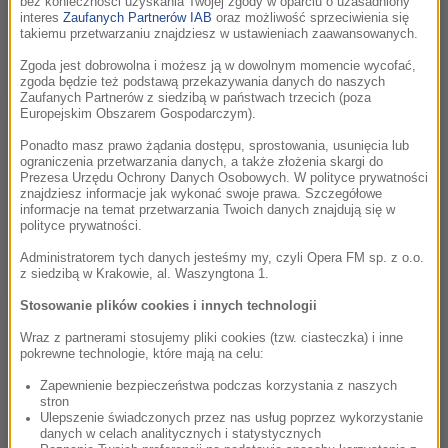
bez konieczności uzyskania Twojej zgody w oparciu o uzasadniony
Czasy II wojny światowej, trudne decyzje, zakazana miłość i
interes
Zaufanych Partnerów IAB
oraz możliwość sprzeciwienia się
poczucie winy, które wyniszcza. O tym, między innymi, pisze
takiemu przetwarzaniu znajdziesz w ustawieniach zaawansowanych.
w swojej najnowszej książce pt.: „Ciężar winy” Barbara...
Zgoda jest dobrowolna i możesz ją w dowolnym momencie wycofać,
zgoda będzie też podstawą przekazywania danych do naszych
Zaufanych Partnerów z siedzibą w państwach trzecich (poza
Wit Szostak w „Suchych strugach” - o
19:57
Europejskim Obszarem Gospodarczym).
pamięci, opowiadaniu przeszłości i
miejscach, które istnieją między
Ponadto masz prawo żądania dostępu, sprostowania, usunięcia lub
rzeczywistością a wyobraźnią.
ograniczenia przetwarzania danych, a także złożenia skargi do
Prezesa Urzędu Ochrony Danych Osobowych. W polityce prywatności
Jak opowiedzieć świat, który rozpada się na obrazy, urywki
znajdziesz informacje jak wykonać swoje prawa. Szczegółowe
wspomnień i niepewne ślady przeszłości? Czy pamięć jest
informacje na temat przetwarzania Twoich danych znajdują się w
polityce prywatności.
zapisem tego, co naprawdę było, czy raczej opowieścią,
którą...
Administratorem tych danych jesteśmy my, czyli Opera FM sp. z o.o.
z siedzibą w Krakowie, al. Waszyngtona 1.
„Przejścia. Którędy do miłości?” — rozmowa
19:58
Stosowanie plików cookies i innych technologii
z Natalią de Barbaro o zmianie, kryzysach,
Wraz z partnerami stosujemy pliki cookies (tzw. ciasteczka) i inne
bliskości, kobiecej sile i odnajdywaniu
pokrewne technologie, które mają na celu:
siebie. cz.2
Zapewnienie bezpieczeństwa podczas korzystania z naszych
Czy można odziedziczyć po przodkach nie tylko lęk i
stron
cierpienie, ale także czułość, siłę i miłość? Jak je znaleźć,
Ulepszenie świadczonych przez nas usług poprzez wykorzystanie
kiedy pamięć o zranieniach bywa silniejsza niż pamięć o tym
danych w celach analitycznych i statystycznych