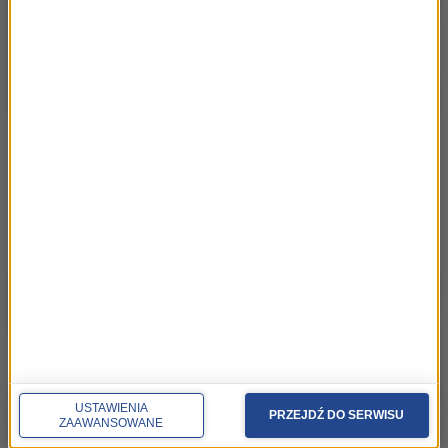
USTAWIENIA
PRZEJDŹ DO SERWISU
ZAAWANSOWANE