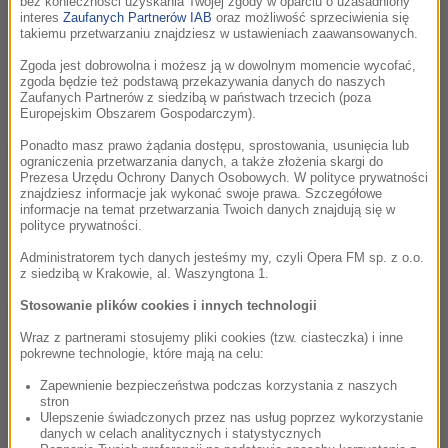
bez konieczności uzyskania Twojej zgody w oparciu o uzasadniony
Fundacji Teal House
interes
Zaufanych Partnerów IAB
oraz możliwość sprzeciwienia się
Teal House to Międzynarodowa Fundacja Kulturalna z
takiemu przetwarzaniu znajdziesz w ustawieniach zaawansowanych.
siedzibą w Warszawie, która łączy przesiedlonych artystów z
Zgoda jest dobrowolna i możesz ją w dowolnym momencie wycofać,
globalnymi społecznościami poprzez kulturę i sztukę.
zgoda będzie też podstawą przekazywania danych do naszych
Fundację założyli...
Zaufanych Partnerów z siedzibą w państwach trzecich (poza
Europejskim Obszarem Gospodarczym).
Ponadto masz prawo żądania dostępu, sprostowania, usunięcia lub
18. Międzynarodowy Festiwal Teatralny
32:23
ograniczenia przetwarzania danych, a także złożenia skargi do
BOSKA KOMEDIA
Prezesa Urzędu Ochrony Danych Osobowych. W polityce prywatności
znajdziesz informacje jak wykonać swoje prawa. Szczegółowe
4 grudnia po raz osiemnasty wystartuje w Krakowie
informacje na temat przetwarzania Twoich danych znajdują się w
Międzynarodowy Festiwal Teatralny BOSKA KOMEDIA, który
polityce prywatności.
na dwanaście dni wypełnionych różnorodnym programem
artystycznym zamieni miasto w...
Administratorem tych danych jesteśmy my, czyli Opera FM sp. z o.o.
z siedzibą w Krakowie, al. Waszyngtona 1.
Stosowanie plików cookies i innych technologii
"Wspaniałe Horyzonty" - premiera w
14:28
Teatrze 6. piętro
Wraz z partnerami stosujemy pliki cookies (tzw. ciasteczka) i inne
pokrewne technologie, które mają na celu:
Na deskach Teatru 6. piętro trwają przygotowania do polskiej
prapremiery (8 listopada) sztuki "Wspaniałe Horyzonty",
Zapewnienie bezpieczeństwa podczas korzystania z naszych
autorstwa amerykańskiej dramatopisarki Bess Wohl. W
stron
studiu opowiadali nam o...
Ulepszenie świadczonych przez nas usług poprzez wykorzystanie
danych w celach analitycznych i statystycznych