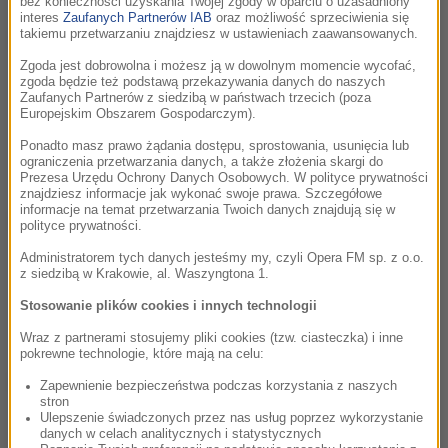
bez konieczności uzyskania Twojej zgody w oparciu o uzasadniony
interes
Zaufanych Partnerów IAB
oraz możliwość sprzeciwienia się
takiemu przetwarzaniu znajdziesz w ustawieniach zaawansowanych.
Karolina Gruszka i Mihail Poniatowski
27:41
opowiadają o teatralnych projektach
Zgoda jest dobrowolna i możesz ją w dowolnym momencie wycofać,
Fundacji Teal House
zgoda będzie też podstawą przekazywania danych do naszych
Zaufanych Partnerów z siedzibą w państwach trzecich (poza
Teal House to Międzynarodowa Fundacja Kulturalna z
Europejskim Obszarem Gospodarczym).
siedzibą w Warszawie, która łączy przesiedlonych artystów z
globalnymi społecznościami poprzez kulturę i sztukę.
Ponadto masz prawo żądania dostępu, sprostowania, usunięcia lub
ograniczenia przetwarzania danych, a także złożenia skargi do
Fundację założyli...
Prezesa Urzędu Ochrony Danych Osobowych. W polityce prywatności
znajdziesz informacje jak wykonać swoje prawa. Szczegółowe
informacje na temat przetwarzania Twoich danych znajdują się w
18. Międzynarodowy Festiwal Teatralny
32:23
polityce prywatności.
BOSKA KOMEDIA
Administratorem tych danych jesteśmy my, czyli Opera FM sp. z o.o.
4 grudnia po raz osiemnasty wystartuje w Krakowie
z siedzibą w Krakowie, al. Waszyngtona 1.
Międzynarodowy Festiwal Teatralny BOSKA KOMEDIA, który
na dwanaście dni wypełnionych różnorodnym programem
Stosowanie plików cookies i innych technologii
artystycznym zamieni miasto w...
Wraz z partnerami stosujemy pliki cookies (tzw. ciasteczka) i inne
pokrewne technologie, które mają na celu:
"Wspaniałe Horyzonty" - premiera w
14:28
Zapewnienie bezpieczeństwa podczas korzystania z naszych
Teatrze 6. piętro
stron
Ulepszenie świadczonych przez nas usług poprzez wykorzystanie
Na deskach Teatru 6. piętro trwają przygotowania do polskiej
danych w celach analitycznych i statystycznych