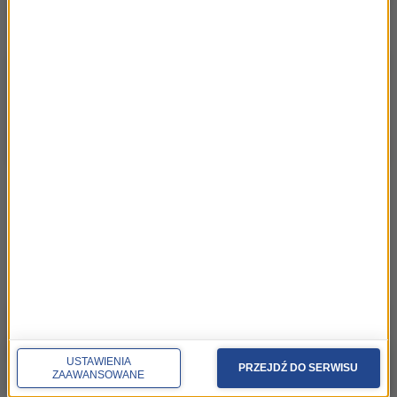
USTAWIENIA
PRZEJDŹ DO SERWISU
ZAAWANSOWANE