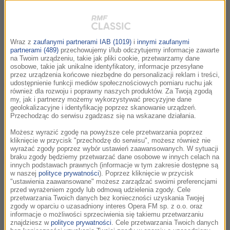
OCZY NEL. W PUSTYNI I W PUSZCZY -
EPILOG"
Podczas grudniowych prób spotkaliśmy się z Piotrem
Domalewskim, który w Narodowym Starym Teatrze w
Wraz z
zaufanymi partnerami IAB (1019)
i
innymi zaufanymi
Krakowie reżyseruje spektakl "ZAMKNIJ OCZY NEL. W
partnerami (489)
przechowujemy i/lub odczytujemy informacje zawarte
PUSTYNI I W PUSZCZY - EPILOG". Reżyser...
na Twoim urządzeniu, takie jak pliki cookie, przetwarzamy dane
osobowe, takie jak unikalne identyfikatory, informacje przesyłane
przez urządzenia końcowe niezbędne do personalizacji reklam i treści,
Jakub Józef Orliński i Aleksander Dębicz
udostępnienie funkcji mediów społecznościowych pomiaru ruchu jak
09:45
również dla rozwoju i poprawny naszych produktów. Za Twoją zgodą
ogłaszają drugą edycję festiwalu Break in
my, jak i partnerzy możemy wykorzystywać precyzyjne dane
Classic
geolokalizacyjne i identyfikację poprzez skanowanie urządzeń.
Przechodząc do serwisu zgadzasz się na wskazane działania.
Po sukcesie premierowej odsłony, Festiwal Break in Classic
powraca w dniach 31 lipca – 2 sierpnia 2026.
Możesz wyrazić zgodę na powyższe cele przetwarzania poprzez
kliknięcie w przycisk "przechodzę do serwisu", możesz również nie
wyrażać zgody poprzez wybór ustawień zaawansowanych. W sytuacji
Kamil Białaszek o premierze
18:26
braku zgody będziemy przetwarzać dane osobowe w innych celach na
"Niewyczerpanego żartu" w Teatrze
innych podstawach prawnych (informacje w tym zakresie dostępne są
w naszej
polityce prywatności
). Poprzez kliknięcie w przycisk
Narodowym w Warszawie
"ustawienia zaawansowane" możesz zarządzać swoimi preferencjami
Premierę "Niewyczerpanego żartu" w Teatrze Narodowym w
przed wyrażeniem zgody lub odmową udzielenia zgody. Cele
przetwarzania Twoich danych bez konieczności uzyskania Twojej
Warszawie przygotowuje Kamil Białaszek, jedno z
zgody w oparciu o uzasadniony interes Opera FM sp. z o.o. oraz
najgorętszych nazwisk młodego pokolenia polskiej reżyserii
informacje o możliwości sprzeciwienia się takiemu przetwarzaniu
teatralnej. W pracy spotka...
znajdziesz w
polityce prywatności
. Cele przetwarzania Twoich danych