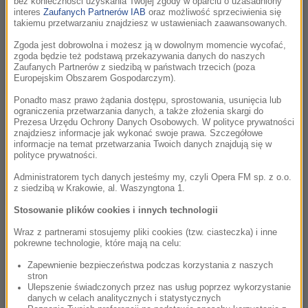
bez konieczności uzyskania Twojej zgody w oparciu o uzasadniony
Teal House to Międzynarodowa Fundacja Kulturalna z
interes
Zaufanych Partnerów IAB
oraz możliwość sprzeciwienia się
siedzibą w Warszawie, która łączy przesiedlonych artystów z
takiemu przetwarzaniu znajdziesz w ustawieniach zaawansowanych.
globalnymi społecznościami poprzez kulturę i sztukę.
Zgoda jest dobrowolna i możesz ją w dowolnym momencie wycofać,
Fundację założyli...
zgoda będzie też podstawą przekazywania danych do naszych
Zaufanych Partnerów z siedzibą w państwach trzecich (poza
Europejskim Obszarem Gospodarczym).
18. Międzynarodowy Festiwal Teatralny
32:23
BOSKA KOMEDIA
Ponadto masz prawo żądania dostępu, sprostowania, usunięcia lub
ograniczenia przetwarzania danych, a także złożenia skargi do
4 grudnia po raz osiemnasty wystartuje w Krakowie
Prezesa Urzędu Ochrony Danych Osobowych. W polityce prywatności
Międzynarodowy Festiwal Teatralny BOSKA KOMEDIA, który
znajdziesz informacje jak wykonać swoje prawa. Szczegółowe
informacje na temat przetwarzania Twoich danych znajdują się w
na dwanaście dni wypełnionych różnorodnym programem
polityce prywatności.
artystycznym zamieni miasto w...
Administratorem tych danych jesteśmy my, czyli Opera FM sp. z o.o.
z siedzibą w Krakowie, al. Waszyngtona 1.
"Wspaniałe Horyzonty" - premiera w
14:28
Teatrze 6. piętro
Stosowanie plików cookies i innych technologii
Na deskach Teatru 6. piętro trwają przygotowania do polskiej
Wraz z partnerami stosujemy pliki cookies (tzw. ciasteczka) i inne
prapremiery (8 listopada) sztuki "Wspaniałe Horyzonty",
pokrewne technologie, które mają na celu:
autorstwa amerykańskiej dramatopisarki Bess Wohl. W
Zapewnienie bezpieczeństwa podczas korzystania z naszych
studiu opowiadali nam o...
stron
Ulepszenie świadczonych przez nas usług poprzez wykorzystanie
danych w celach analitycznych i statystycznych