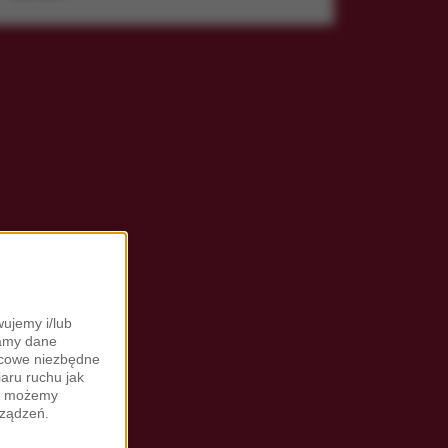
ujemy i/lub
zamy dane
ońcowe niezbędne
iaru ruchu jak
zy możemy
rządzeń.