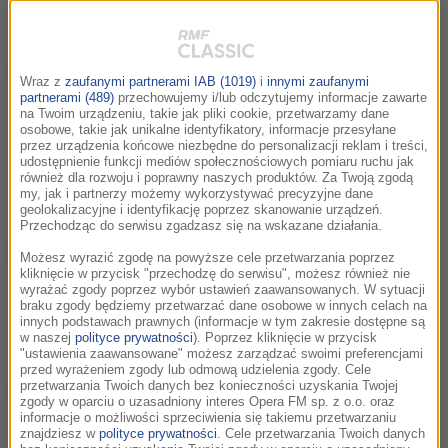
zostały już...
Piotr Domalewski o premierze "ZAMKNIJ
15:20
Wraz z
zaufanymi partnerami IAB (1019)
i
innymi zaufanymi
OCZY NEL. W PUSTYNI I W PUSZCZY -
partnerami (489)
przechowujemy i/lub odczytujemy informacje zawarte
EPILOG"
na Twoim urządzeniu, takie jak pliki cookie, przetwarzamy dane
osobowe, takie jak unikalne identyfikatory, informacje przesyłane
Podczas grudniowych prób spotkaliśmy się z Piotrem
przez urządzenia końcowe niezbędne do personalizacji reklam i treści,
Domalewskim, który w Narodowym Starym Teatrze w
udostępnienie funkcji mediów społecznościowych pomiaru ruchu jak
Krakowie reżyseruje spektakl "ZAMKNIJ OCZY NEL. W
również dla rozwoju i poprawny naszych produktów. Za Twoją zgodą
PUSTYNI I W PUSZCZY - EPILOG". Reżyser...
my, jak i partnerzy możemy wykorzystywać precyzyjne dane
geolokalizacyjne i identyfikację poprzez skanowanie urządzeń.
Przechodząc do serwisu zgadzasz się na wskazane działania.
Jakub Józef Orliński i Aleksander Dębicz
09:45
Możesz wyrazić zgodę na powyższe cele przetwarzania poprzez
ogłaszają drugą edycję festiwalu Break in
kliknięcie w przycisk "przechodzę do serwisu", możesz również nie
Classic
wyrażać zgody poprzez wybór ustawień zaawansowanych. W sytuacji
braku zgody będziemy przetwarzać dane osobowe w innych celach na
Po sukcesie premierowej odsłony, Festiwal Break in Classic
innych podstawach prawnych (informacje w tym zakresie dostępne są
powraca w dniach 31 lipca – 2 sierpnia 2026.
w naszej
polityce prywatności
). Poprzez kliknięcie w przycisk
"ustawienia zaawansowane" możesz zarządzać swoimi preferencjami
przed wyrażeniem zgody lub odmową udzielenia zgody. Cele
przetwarzania Twoich danych bez konieczności uzyskania Twojej
Kamil Białaszek o premierze
18:26
zgody w oparciu o uzasadniony interes Opera FM sp. z o.o. oraz
"Niewyczerpanego żartu" w Teatrze
informacje o możliwości sprzeciwienia się takiemu przetwarzaniu
Narodowym w Warszawie
znajdziesz w
polityce prywatności
. Cele przetwarzania Twoich danych