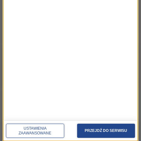
USTAWIENIA
PRZEJDŹ DO SERWISU
ZAAWANSOWANE