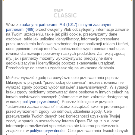
Podczas grudniowych prób spotkaliśmy się z Piotrem
Domalewskim, który w Narodowym Starym Teatrze w
Krakowie reżyseruje spektakl "ZAMKNIJ OCZY NEL. W
PUSTYNI I W PUSZCZY - EPILOG". Reżyser...
Wraz z
zaufanymi partnerami IAB (1017)
i
innymi zaufanymi
partnerami (489)
przechowujemy i/lub odczytujemy informacje zawarte
Jakub Józef Orliński i Aleksander Dębicz
na Twoim urządzeniu, takie jak pliki cookie, przetwarzamy dane
09:45
osobowe, takie jak unikalne identyfikatory, informacje przesyłane
ogłaszają drugą edycję festiwalu Break in
przez urządzenia końcowe niezbędne do personalizacji reklam i treści,
Classic
udostępnienie funkcji mediów społecznościowych pomiaru ruchu jak
również dla rozwoju i poprawny naszych produktów. Za Twoją zgodą
Po sukcesie premierowej odsłony, Festiwal Break in Classic
my, jak i partnerzy możemy wykorzystywać precyzyjne dane
powraca w dniach 31 lipca – 2 sierpnia 2026.
geolokalizacyjne i identyfikację poprzez skanowanie urządzeń.
Przechodząc do serwisu zgadzasz się na wskazane działania.
Kamil Białaszek o premierze
18:26
Możesz wyrazić zgodę na powyższe cele przetwarzania poprzez
kliknięcie w przycisk "przechodzę do serwisu", możesz również nie
"Niewyczerpanego żartu" w Teatrze
wyrażać zgody poprzez wybór ustawień zaawansowanych. W sytuacji
Narodowym w Warszawie
braku zgody będziemy przetwarzać dane osobowe w innych celach na
innych podstawach prawnych (informacje w tym zakresie dostępne są
Premierę "Niewyczerpanego żartu" w Teatrze Narodowym w
w naszej
polityce prywatności
). Poprzez kliknięcie w przycisk
Warszawie przygotowuje Kamil Białaszek, jedno z
"ustawienia zaawansowane" możesz zarządzać swoimi preferencjami
najgorętszych nazwisk młodego pokolenia polskiej reżyserii
przed wyrażeniem zgody lub odmową udzielenia zgody. Cele
teatralnej. W pracy spotka...
przetwarzania Twoich danych bez konieczności uzyskania Twojej
zgody w oparciu o uzasadniony interes Opera FM sp. z o.o. oraz
informacje o możliwości sprzeciwienia się takiemu przetwarzaniu
znajdziesz w
polityce prywatności
. Cele przetwarzania Twoich danych
Karolina Gruszka i Mihail Poniatowski
27:41