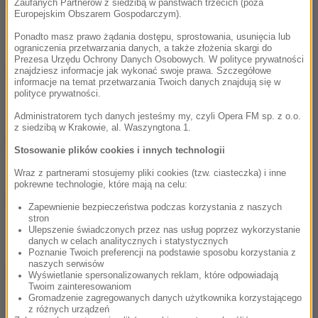
Zaufanych Partnerów z siedzibą w państwach trzecich (poza
Europejskim Obszarem Gospodarczym).
Zapraszamy na przegląd Listy Przebojów Muzyki Filmowej.
Zaprasza Jadwiga Polus.
Ponadto masz prawo żądania dostępu, sprostowania, usunięcia lub
ograniczenia przetwarzania danych, a także złożenia skargi do
Prezesa Urzędu Ochrony Danych Osobowych. W polityce prywatności
04.06.2023
01:52:32
znajdziesz informacje jak wykonać swoje prawa. Szczegółowe
informacje na temat przetwarzania Twoich danych znajdują się w
Pierwsze czerwcowe wydanie Listy Przebojów Muzyki
polityce prywatności.
Filmowej. Zaprasza Jadwiga Polus.
Administratorem tych danych jesteśmy my, czyli Opera FM sp. z o.o.
z siedzibą w Krakowie, al. Waszyngtona 1.
28.05.2023
01:53:47
Stosowanie plików cookies i innych technologii
Kto tym razem jest na szczycie? Zaprasza Jadwiga Polus
Wraz z partnerami stosujemy pliki cookies (tzw. ciasteczka) i inne
pokrewne technologie, które mają na celu:
21.05.2023
01:52:02
Zapewnienie bezpieczeństwa podczas korzystania z naszych
Spędź czas z Jadwigą Polus i posłuchaj przebojów muzyki
stron
Ulepszenie świadczonych przez nas usług poprzez wykorzystanie
filmowej
danych w celach analitycznych i statystycznych
Poznanie Twoich preferencji na podstawie sposobu korzystania z
naszych serwisów
14.05.2023
01:49:17
Wyświetlanie spersonalizowanych reklam, które odpowiadają
Twoim zainteresowaniom
Czas na 433. notowanie LPMF. Zobacz, jakie utwory trafiły do
Gromadzenie zagregowanych danych użytkownika korzystającego
najlepszej dwudziestki
z różnych urządzeń