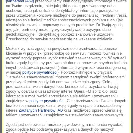
Siedem spadków, siedem awansów, jeden nowy utwór.
partnerami (489)
przechowujemy i/lub odczytujemy informacje zawarte
na Twoim urządzeniu, takie jak pliki cookie, przetwarzamy dane
Zaprasza Jadwiga Polus
osobowe, takie jak unikalne identyfikatory, informacje przesyłane
przez urządzenia końcowe niezbędne do personalizacji reklam i treści,
udostępnienie funkcji mediów społecznościowych pomiaru ruchu jak
00:00
również dla rozwoju i poprawny naszych produktów. Za Twoją zgodą
Odtwórz
Wycisz
Ustawi
my, jak i partnerzy możemy wykorzystywać precyzyjne dane
geolokalizacyjne i identyfikację poprzez skanowanie urządzeń.
Udostępnij
Przechodząc do serwisu zgadzasz się na wskazane działania.
Możesz wyrazić zgodę na powyższe cele przetwarzania poprzez
kliknięcie w przycisk "przechodzę do serwisu", możesz również nie
Wszystkie odcinki podcastu:
wyrażać zgody poprzez wybór ustawień zaawansowanych. W sytuacji
braku zgody będziemy przetwarzać dane osobowe w innych celach na
innych podstawach prawnych (informacje w tym zakresie dostępne są
25.06.2023
01:49:06
w naszej
polityce prywatności
). Poprzez kliknięcie w przycisk
"ustawienia zaawansowane" możesz zarządzać swoimi preferencjami
Ostatnie przedwakacyjne wydanie LPMF! Zaprasza Jadwiga
przed wyrażeniem zgody lub odmową udzielenia zgody. Cele
Polus.
przetwarzania Twoich danych bez konieczności uzyskania Twojej
zgody w oparciu o uzasadniony interes Opera FM sp. z o.o. oraz
informacje o możliwości sprzeciwienia się takiemu przetwarzaniu
18.06.2023
znajdziesz w
polityce prywatności
. Cele przetwarzania Twoich danych
01:54:08
bez konieczności uzyskania Twojej zgody w oparciu o uzasadniony
Spędź czas z Jadwigą Polus i posłuchaj przebojów muzyki
interes
Zaufanych Partnerów IAB
oraz możliwość sprzeciwienia się
filmowej
takiemu przetwarzaniu znajdziesz w ustawieniach zaawansowanych.
Zgoda jest dobrowolna i możesz ją w dowolnym momencie wycofać,
zgoda będzie też podstawą przekazywania danych do naszych
11.06.2023
01:46:51